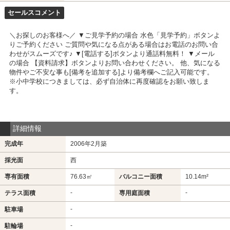
セールスコメント
＼お探しのお客様へ／ ▼ご見学予約の場合 水色「見学予約」ボタンよ
りご予約ください ご質問や気になる点がある場合はお電話のお問い合
わせがスムーズです♪ ▼[電話する]ボタンより通話料無料！ ▼メール
の場合 【資料請求】ボタンよりお問い合わせください。 他、気になる
物件やご不安な事も[備考を追加する]より備考欄へご記入可能です。
※小中学校につきましては、必ず自治体に再度確認をお願い致しま
す。
詳細情報
完成年
2006年2月築
採光面
西
専有面積
76.63㎡
バルコニー面積
10.14m²
-
-
テラス面積
専用庭面積
-
駐車場
-
駐輪場