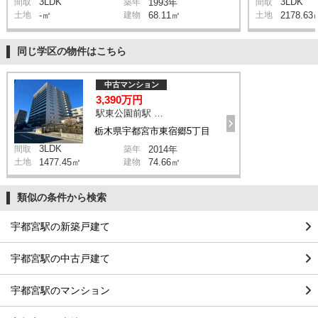
3LDK
3LDK
間取
築年
1993年
間取
土地
-㎡
建物
68.11㎡
土地
2178.63
同じ学区の物件はこちら
中古マンション
3,390万円
駅東公園前駅 徒歩2分
栃木県宇都宮市東宿郷5丁目
3LDK
間取
築年
2014年
土地
1477.45㎡
建物
74.66㎡
類似の条件から検索
宇都宮駅の新築戸建て
宇都宮駅の中古戸建て
宇都宮駅のマンション