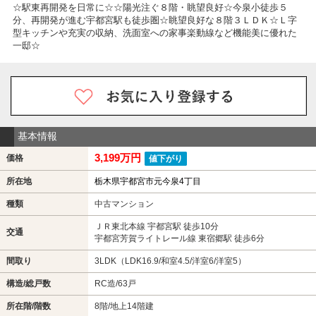
☆駅東再開発を日常に☆☆陽光注ぐ８階・眺望良好☆今泉小徒歩５
分、再開発が進む宇都宮駅も徒歩圏☆眺望良好な８階３ＬＤＫ☆Ｌ字
型キッチンや充実の収納、洗面室への家事楽動線など機能美に優れた
一邸☆
基本情報
3,199万円
価格
値下がり
所在地
栃木県宇都宮市元今泉4丁目
種類
中古マンション
ＪＲ東北本線 宇都宮駅 徒歩10分
交通
宇都宮芳賀ライトレール線 東宿郷駅 徒歩6分
間取り
3LDK（LDK16.9/和室4.5/洋室6/洋室5）
構造/総戸数
RC造/63戸
所在階/階数
8階/地上14階建