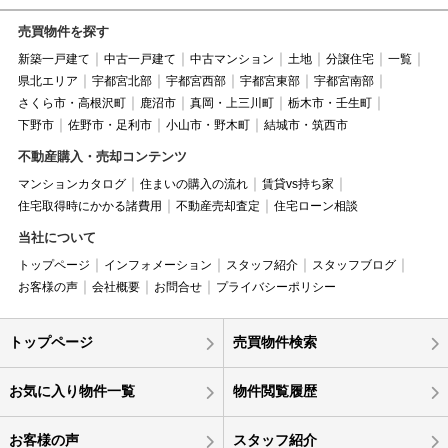
売買物件を探す
新築一戸建て
中古一戸建て
中古マンション
土地
分譲住宅
一覧
県北エリア
宇都宮北部
宇都宮西部
宇都宮東部
宇都宮南部
さくら市・高根沢町
鹿沼市
真岡・上三川町
栃木市・壬生町
下野市
佐野市・足利市
小山市・野木町
結城市・筑西市
不動産購入・売却コンテンツ
マンションカタログ
住まいの購入の流れ
賃貸vs持ち家
住宅取得時にかかる諸費用
不動産売却査定
住宅ローン相談
当社について
トップページ
インフォメーション
スタッフ紹介
スタッフブログ
お客様の声
会社概要
お問合せ
プライバシーポリシー
トップページ
売買物件検索
お気に入り物件一覧
物件閲覧履歴
お客様の声
スタッフ紹介