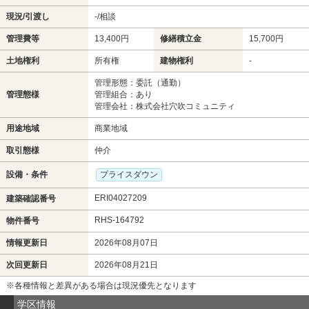
現況/引渡し
-/相談
管理費等
13,400円
修繕積立金
15,700円
土地権利
所有権
建物権利
-
管理形態：委託（通勤）
管理態様
管理組合：あり
管理会社：株式会社穴吹コミュニティ
用途地域
商業地域
取引態様
仲介
設備・条件
プライスダウン
ERI04027209
建築確認番号
RHS-164792
物件番号
情報更新日
2026年08月07日
次回更新日
2026年08月21日
※各種情報と差異がある場合は現況優先となります
学区情報