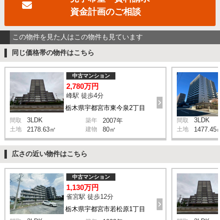
資金計画のご相談
この物件を見た人はこの物件も見ています
同じ価格帯の物件はこちら
中古マンション
2,780万円
峰駅 徒歩4分
栃木県宇都宮市東今泉2丁目
3LDK
3LDK
間取
築年
2007年
間取
土地
2178.63㎡
建物
80㎡
土地
1477.45
広さの近い物件はこちら
中古マンション
1,130万円
雀宮駅 徒歩12分
栃木県宇都宮市若松原1丁目