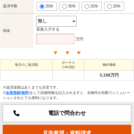
返済年数
35年
30年
25年
20年
直接入力する
頭金
万円
ボーナス
毎月のご返済額
物件価格
(×年2回)
3,199万円
※返済金額はあくまでも目安です。
※
会員登録(無料)
をして詳細情報を記入されますと、全物件が自動でシミュレー
ションされとても便利になります。
電話で問合わせ
見学希望・資料請求