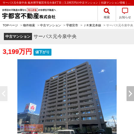
サーパス元今泉中央 栃木県宇都宮市元今泉4丁目｜3,199万円の中古マンション｜分譲マンション情報｜宇都宮不動産株式会社
検索
お知らせ
TOPページ
>
物件検索
>
中古マンション
>
宇都宮市
>
ＪＲ東北本線
>
サーパス元今泉中央
サーパス元今泉中央
中古マンション
3,199万円
値下がり