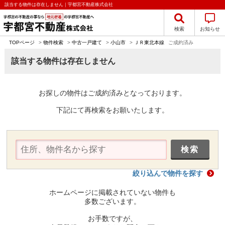
該当する物件は存在しません｜宇都宮不動産株式会社
検索
お知らせ
TOPページ
>
物件検索
>
中古一戸建て
>
小山市
>
ＪＲ東北本線
ご成約済み
該当する物件は存在しません
お探しの物件はご成約済みとなっております。
下記にて再検索をお願いたします。
絞り込んで物件を探す
ホームページに掲載されていない物件も
多数ございます。
お手数ですが、