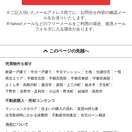
※ご記入頂いたメールアドレス宛てに、お問合せ内容の確認メー
ルをお送りいたします。
※Yahoo!メールなどのフリーメールをご利用の場合、迷惑メール
フォルダに入る場合があります。
このページの先頭へ
売買物件を探す
新築一戸建て
中古一戸建て
中古マンション
土地
分譲住宅
一覧
県北エリア
宇都宮北部
宇都宮西部
宇都宮東部
宇都宮南部
さくら市・高根沢町
鹿沼市
真岡・上三川町
栃木市・壬生町
下野市
佐野市・足利市
小山市・野木町
結城市・筑西市
不動産購入・売却コンテンツ
マンションカタログ
住まいの購入の流れ
賃貸vs持ち家
住宅取得時にかかる諸費用
不動産売却査定
住宅ローン相談
当社について