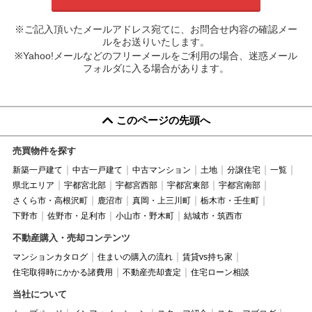
※ご記入頂いたメールアドレス宛てに、お問合せ内容の確認メー
ルをお送りいたします。
※Yahoo!メールなどのフリーメールをご利用の場合、迷惑メール
フォルダに入る場合があります。
このページの先頭へ
売買物件を探す
新築一戸建て
中古一戸建て
中古マンション
土地
分譲住宅
一覧
県北エリア
宇都宮北部
宇都宮西部
宇都宮東部
宇都宮南部
さくら市・高根沢町
鹿沼市
真岡・上三川町
栃木市・壬生町
下野市
佐野市・足利市
小山市・野木町
結城市・筑西市
不動産購入・売却コンテンツ
マンションカタログ
住まいの購入の流れ
賃貸vs持ち家
住宅取得時にかかる諸費用
不動産売却査定
住宅ローン相談
当社について