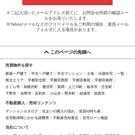
※ご記入頂いたメールアドレス宛てに、お問合せ内容の確認メー
ルをお送りいたします。
※Yahoo!メールなどのフリーメールをご利用の場合、迷惑メール
フォルダに入る場合があります。
このページの先頭へ
売買物件を探す
新築一戸建て
中古一戸建て
中古マンション
土地
分譲住宅
一覧
県北エリア
宇都宮北部
宇都宮西部
宇都宮東部
宇都宮南部
さくら市・高根沢町
鹿沼市
真岡・上三川町
栃木市・壬生町
下野市
佐野市・足利市
小山市・野木町
結城市・筑西市
不動産購入・売却コンテンツ
マンションカタログ
住まいの購入の流れ
賃貸vs持ち家
住宅取得時にかかる諸費用
不動産売却査定
住宅ローン相談
当社について