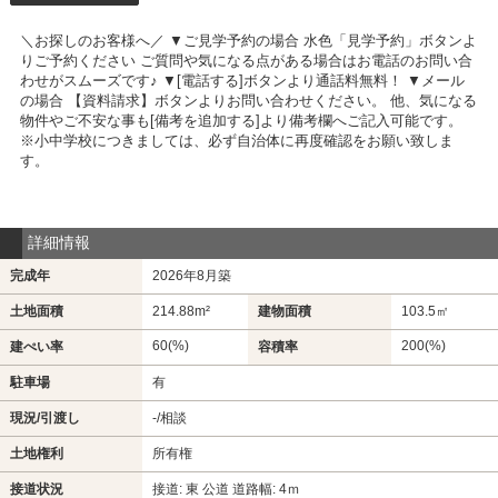
＼お探しのお客様へ／ ▼ご見学予約の場合 水色「見学予約」ボタンよ
りご予約ください ご質問や気になる点がある場合はお電話のお問い合
わせがスムーズです♪ ▼[電話する]ボタンより通話料無料！ ▼メール
の場合 【資料請求】ボタンよりお問い合わせください。 他、気になる
物件やご不安な事も[備考を追加する]より備考欄へご記入可能です。
※小中学校につきましては、必ず自治体に再度確認をお願い致しま
す。
詳細情報
完成年
2026年8月築
土地面積
214.88m²
建物面積
103.5㎡
60(%)
200(%)
建ぺい率
容積率
駐車場
有
現況/引渡し
-/相談
土地権利
所有権
接道状況
接道: 東 公道 道路幅: 4ｍ