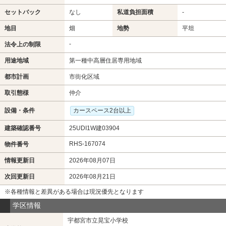
セットバック
なし
私道負担面積
-
地目
畑
地勢
平坦
-
法令上の制限
用途地域
第一種中高層住居専用地域
都市計画
市街化区域
取引態様
仲介
設備・条件
カースペース2台以上
建築確認番号
25UDI1W建03904
RHS-167074
物件番号
情報更新日
2026年08月07日
次回更新日
2026年08月21日
※各種情報と差異がある場合は現況優先となります
学区情報
宇都宮市立晃宝小学校