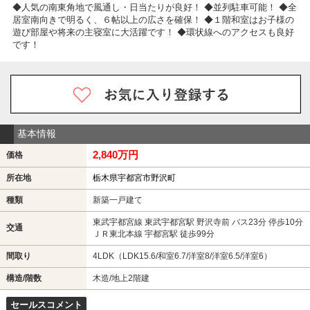
◆人気の南東角地で風通し・日当たりが良好！ ◆並列駐車可能！ ◆全
居室南向きで明るく、６帖以上の広さを確保！ ◆１階和室はお子様の
遊び部屋や将来の主寝室に大活躍です！ ◆環状線へのアクセスも良好
です！
基本情報
2,840万円
価格
所在地
栃木県宇都宮市野沢町
種類
新築一戸建て
東武宇都宮線 東武宇都宮駅 野沢寺前 バス23分 停歩10分
交通
ＪＲ東北本線 宇都宮駅 徒歩99分
間取り
4LDK（LDK15.6/和室6.7/洋室8/洋室6.5/洋室6）
構造/階数
木造/地上2階建
セールスコメント