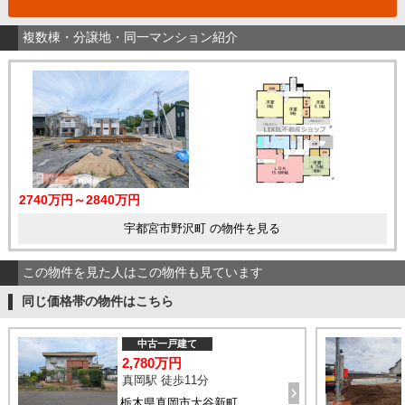
複数棟・分譲地・同一マンション紹介
2740万円～2840万円
宇都宮市野沢町 の物件を見る
この物件を見た人はこの物件も見ています
同じ価格帯の物件はこちら
中古一戸建て
2,780万円
真岡駅 徒歩11分
栃木県真岡市大谷新町