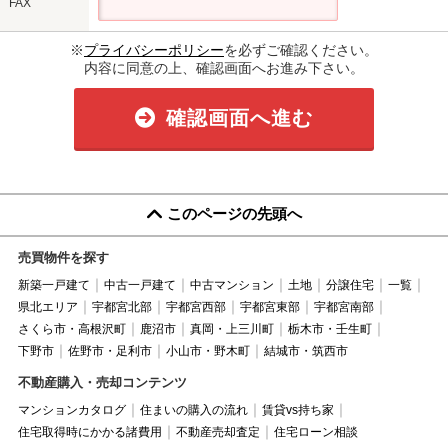
FAX
※
プライバシーポリシー
を必ずご確認ください。
内容に同意の上、確認画面へお進み下さい。
確認画面へ進む
このページの先頭へ
売買物件を探す
新築一戸建て
中古一戸建て
中古マンション
土地
分譲住宅
一覧
県北エリア
宇都宮北部
宇都宮西部
宇都宮東部
宇都宮南部
さくら市・高根沢町
鹿沼市
真岡・上三川町
栃木市・壬生町
下野市
佐野市・足利市
小山市・野木町
結城市・筑西市
不動産購入・売却コンテンツ
マンションカタログ
住まいの購入の流れ
賃貸vs持ち家
住宅取得時にかかる諸費用
不動産売却査定
住宅ローン相談