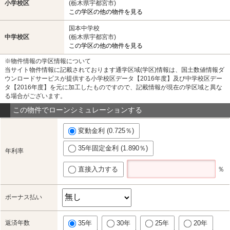
小学校区
(栃木県宇都宮市)
この学区の他の物件を見る
国本中学校
中学校区
(栃木県宇都宮市)
この学区の他の物件を見る
※物件情報の学区情報について
当サイト物件情報に記載されております通学区域(学区)情報は、国土数値情報ダ
ウンロードサービスが提供する小学校区データ【2016年度】及び中学校区デー
タ【2016年度】を元に加工したものですので、記載情報が現在の学区域と異な
る場合がございます。
この物件でローンシミュレーションする
変動金利 (0.725％)
35年固定金利 (1.890％)
年利率
直接入力する
％
ボーナス払い
返済年数
35年
30年
25年
20年