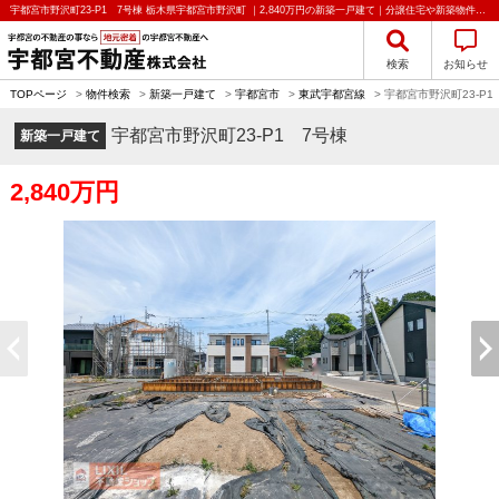
宇都宮市野沢町23-P1 7号棟 栃木県宇都宮市野沢町 ｜2,840万円の新築一戸建て｜分譲住宅や新築物件｜宇都宮不動産株式会社
検索
お知らせ
TOPページ
>
物件検索
>
新築一戸建て
>
宇都宮市
>
東武宇都宮線
>
宇都宮市野沢町23-P1
宇都宮市野沢町23-P1 7号棟
新築一戸建て
2,840万円