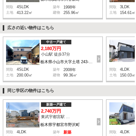
4SLDK
3LDK
間取
築年
1998年
間取
土地
413.22㎡
建物
255.96㎡
土地
154.61㎡
広さの近い物件はこちら
中古一戸建て
2,180万円
小山駅 徒歩37分
栃木県小山市大字土塔 243-146
4SLDK
4LDK
間取
築年
2008年
間取
土地
200.00㎡
建物
99.36㎡
土地
150.03㎡
同じ学区の物件はこちら
新築一戸建て
2,740万円
東武宇都宮駅 バス23分 停歩10分
栃木県宇都宮市野沢町
4LDK
4LDK
間取
築年
新築
間取