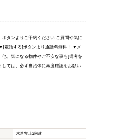
」ボタンよりご予約ください ご質問や気に
[電話する]ボタンより通話料無料！ ▼メ
 他、気になる物件やご不安な事も[備考を
きましては、必ず自治体に再度確認をお願い
木造/
地上2階建