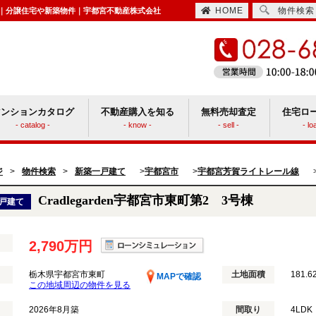
HOME
物件検索
一戸建て｜分譲住宅や新築物件｜宇都宮不動産株式会社
マンションカタログ
不動産購入を知る
無料売却査定
住宅ロ
- catalog -
- know -
- sell -
- lo
住宅取得時にかかる諸費用
ションと戸建てどっちがいい？
ジ
>
物件検索
>
新築一戸建て
宇都宮市
宇都宮芳賀ライトレール線
>
>
Cradlegarden宇都宮市東町第2 3号棟
戸建て
2,790万円
栃木県宇都宮市東町
土地面積
181.6
MAPで確認
この地域周辺の物件を見る
2026年8月築
間取り
4LDK