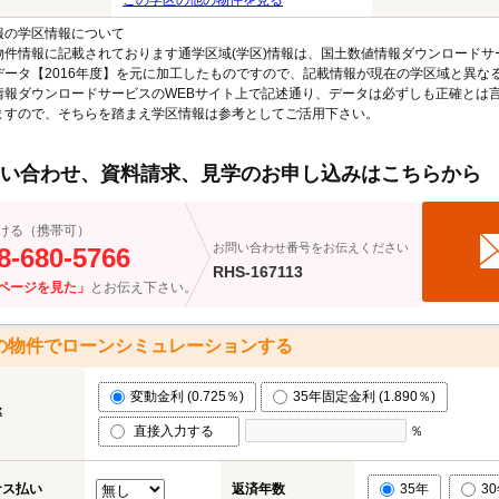
この学区の他の物件を見る
報の学区情報について
物件情報に記載されております通学区域(学区)情報は、国土数値情報ダウンロードサ
データ【2016年度】を元に加工したものですので、記載情報が現在の学区域と異な
情報ダウンロードサービスのWEBサイト上で記述通り、データは必ずしも正確とは言
ますので、そちらを踏まえ学区情報は参考としてご活用下さい。
い合わせ、資料請求、見学のお申し込みはこちらから
ける（携帯可）
お問い合わせ番号をお伝えください
8-680-5766
RHS-167113
ページを見た」
とお伝え下さい。
の物件でローンシミュレーションする
変動金利 (0.725％)
35年固定金利 (1.890％)
率
直接入力する
％
ナス払い
返済年数
35年
3