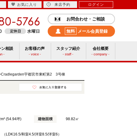
お気に入り
来店予約
ログイン
お問合わせ・ご相談
無料
メール会員登録
ーン相談
お客様の声
スタッフ紹介
会社概要
an -
- voice -
- staff -
- company -
中古リフォーム
Cradlegarden宇都宮市東町第2 3号棟
>
2m² (54.94坪)
建物面積
98.82㎡
 （LDK16.5/和室4.5/洋室8.5/洋室6）