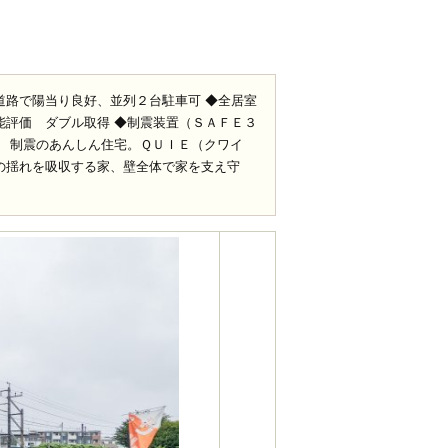
道路で陽当り良好、並列２台駐車可 ◆全居室
能評価 ダブル取得 ◆制震装置（ＳＡＦＥ３
＋ 制震のあんしん住宅。ＱＵＩＥ（クワイ
震の揺れを吸収する家、壁全体で家を支え守