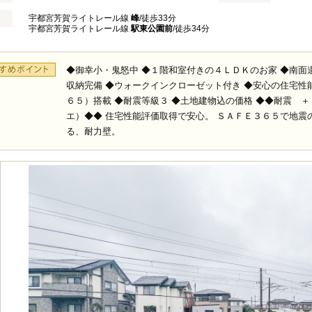
宇都宮芳賀ライトレール線
峰
/徒歩33分
宇都宮芳賀ライトレール線
駅東公園前
/徒歩34分
◆御幸小・鬼怒中 ◆１階和室付きの４ＬＤＫのお家 ◆南面
収納完備 ◆ウォークインクローゼット付き ◆安心の住宅性
６５）搭載 ◆耐震等級３ ◆土地建物込の価格 ◆◆耐震 
エ）◆◆ 住宅性能評価取得で安心。 ＳＡＦＥ３６５で地
る、耐力壁。