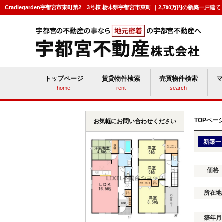
Cradlegarden宇都宮市東町第2 3号棟 栃木県宇都宮市東町 ｜2,790万円の新築
トップページ
賃貸物件検索
売買物件検索
- home -
- rent -
- search -
賃貸vs持ち家
マン
TOPペー
お気軽にお問い合わせください
新築一
価格
所在地
築年月