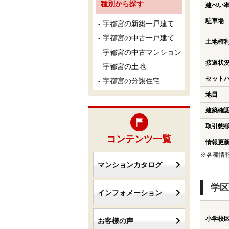
種別から探す
建ぺい
駐車場
宇都宮の新築一戸建て
宇都宮の中古一戸建て
土地権
宇都宮の中古マンション
接道状
宇都宮の土地
セット
宇都宮の分譲住宅
地目
建築確
取引態
コンテンツ一覧
情報更
※各種情
マンションカタログ
学区
インフォメーション
小学校
お客様の声