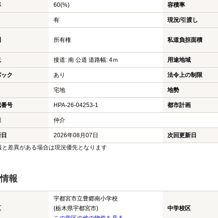
率
60(%)
容積率
有
現況/引渡し
利
所有権
私道負担面積
況
接道: 南 公道 道路幅: 4ｍ
用途地域
バック
あり
法令上の制限
宅地
地勢
認番号
HPA-26-04253-1
都市計画
様
仲介
新日
2026年08月07日
次回更新日
報と差異がある場合は現況優先となります
情報
宇都宮市立豊郷南小学校
区
(栃木県宇都宮市)
中学校区