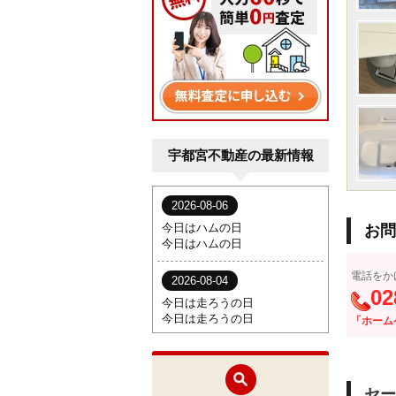
宇都宮不動産の最新情報
お問
電話をか
02
「ホーム
セー