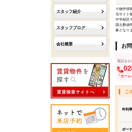
※物件情
スタッフ紹介
当サイト
中学校区
国土数値
スタッフブログ
象となり
会社概要
お問
電話をか
02
「ホーム
こ
年利
ボー