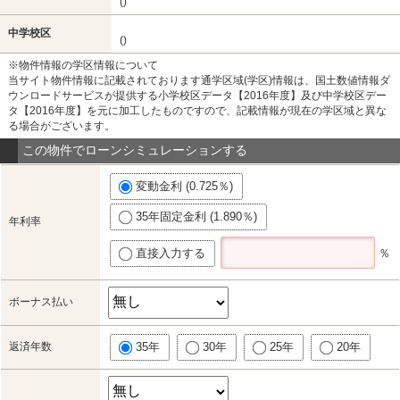
()
中学校区
()
※物件情報の学区情報について
当サイト物件情報に記載されております通学区域(学区)情報は、国土数値情報ダ
ウンロードサービスが提供する小学校区データ【2016年度】及び中学校区デー
タ【2016年度】を元に加工したものですので、記載情報が現在の学区域と異な
る場合がございます。
この物件でローンシミュレーションする
変動金利 (0.725％)
35年固定金利 (1.890％)
年利率
直接入力する
％
ボーナス払い
返済年数
35年
30年
25年
20年