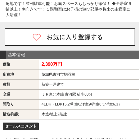
角地です！並列駐車可能！お庭スペースもしっかり確保！ ◆全居室６
帖以上！南向きです！１階和室はお子様の遊び部屋や将来の主寝室に
大活躍！
基本情報
2,390万円
価格
所在地
茨城県古河市駒羽根
種類
新築一戸建て
交通
ＪＲ東北本線 古河駅 徒歩60分
間取り
4LDK（LDK15.2/和室6/洋室9/洋室6.5/洋室6.3）
構造/階数
木造/地上2階建
セールスコメント