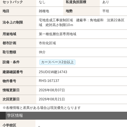
セットバック
なし
私道負担面積
あり
地目
雑種地
地勢
平坦
宅地造成工事規制区域 建蔽率：角地緩和 法第22条区
法令上の制限
域 絶対高さ制限10ｍ
用途地域
第一種低層住居専用地域
都市計画
市街化区域
取引態様
仲介
設備・条件
カースペース2台以上
建築確認番号
25UDI1W建14743
RHS-167137
物件番号
情報更新日
2026年08月07日
次回更新日
2026年08月21日
※各種情報と差異がある場合は現況優先となります
学区情報
小学校区