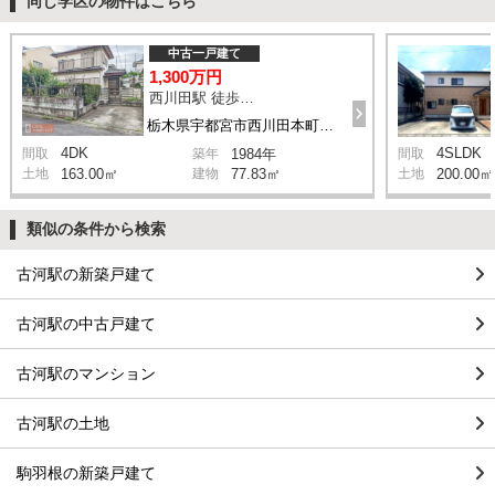
同じ学区の物件はこちら
中古一戸建て
1,300万円
西川田駅 徒歩8分
栃木県宇都宮市西川田本町1丁目
4DK
4SLDK
間取
築年
1984年
間取
土地
163.00㎡
建物
77.83㎡
土地
200.00㎡
類似の条件から検索
古河駅の新築戸建て
古河駅の中古戸建て
古河駅のマンション
古河駅の土地
駒羽根の新築戸建て