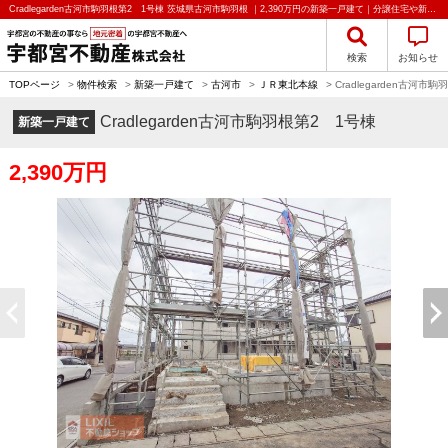
Cradlegarden古河市駒羽根第2 1号棟 茨城県古河市駒羽根 ｜2,390万円の新築一戸建て｜分譲住宅や新築物件｜宇都宮不動産株式会社
検索
お知らせ
TOPページ
>
物件検索
>
新築一戸建て
>
古河市
>
ＪＲ東北本線
>
Cradlegarden古河市
Cradlegarden古河市駒羽根第2 1号棟
新築一戸建て
2,390万円