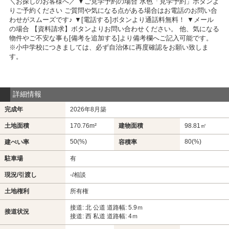
＼お探しのお客様へ／ ▼ご見学予約の場合 水色「見学予約」ボタンよ
りご予約ください ご質問や気になる点がある場合はお電話のお問い合
わせがスムーズです♪ ▼[電話する]ボタンより通話料無料！ ▼メール
の場合 【資料請求】ボタンよりお問い合わせください。 他、気になる
物件やご不安な事も[備考を追加する]より備考欄へご記入可能です。
※小中学校につきましては、必ず自治体に再度確認をお願い致しま
す。
詳細情報
完成年
2026年8月築
土地面積
170.76m²
建物面積
98.81㎡
50(%)
80(%)
建ぺい率
容積率
駐車場
有
現況/引渡し
-/相談
土地権利
所有権
接道: 北 公道 道路幅: 5.9ｍ
接道状況
接道: 西 私道 道路幅: 4ｍ