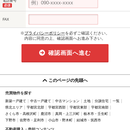
電話番号
必須
FAX
※
プライバシーポリシー
を必ずご確認ください。
内容に同意の上、確認画面へお進み下さい。
確認画面へ進む
このページの先頭へ
売買物件を探す
新築一戸建て
中古一戸建て
中古マンション
土地
分譲住宅
一覧
県北エリア
宇都宮北部
宇都宮西部
宇都宮東部
宇都宮南部
さくら市・高根沢町
鹿沼市
真岡・上三川町
栃木市・壬生町
下野市
佐野市・足利市
小山市・野木町
結城市・筑西市
不動産購入・売却コンテンツ