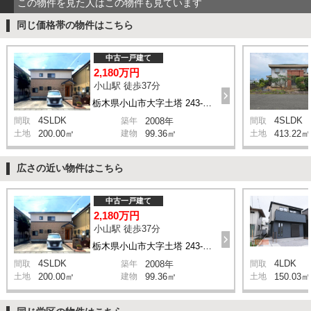
この物件を見た人はこの物件も見ています
同じ価格帯の物件はこちら
中古一戸建て
2,180万円
小山駅 徒歩37分
栃木県小山市大字土塔 243-146
4SLDK
4SLDK
間取
築年
2008年
間取
土地
200.00㎡
建物
99.36㎡
土地
413.22㎡
広さの近い物件はこちら
中古一戸建て
2,180万円
小山駅 徒歩37分
栃木県小山市大字土塔 243-146
4SLDK
4LDK
間取
築年
2008年
間取
土地
200.00㎡
建物
99.36㎡
土地
150.03㎡