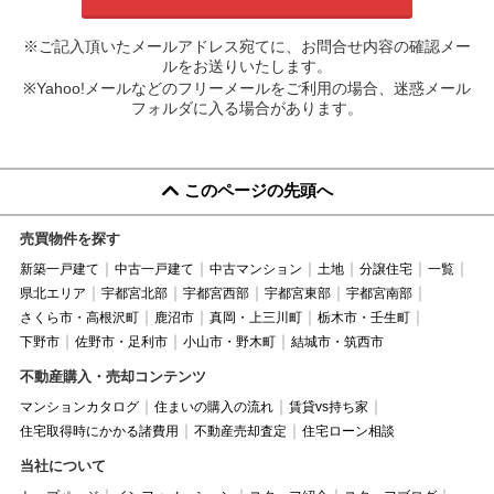
※ご記入頂いたメールアドレス宛てに、お問合せ内容の確認メー
ルをお送りいたします。
※Yahoo!メールなどのフリーメールをご利用の場合、迷惑メール
フォルダに入る場合があります。
このページの先頭へ
売買物件を探す
新築一戸建て
中古一戸建て
中古マンション
土地
分譲住宅
一覧
県北エリア
宇都宮北部
宇都宮西部
宇都宮東部
宇都宮南部
さくら市・高根沢町
鹿沼市
真岡・上三川町
栃木市・壬生町
下野市
佐野市・足利市
小山市・野木町
結城市・筑西市
不動産購入・売却コンテンツ
マンションカタログ
住まいの購入の流れ
賃貸vs持ち家
住宅取得時にかかる諸費用
不動産売却査定
住宅ローン相談
当社について