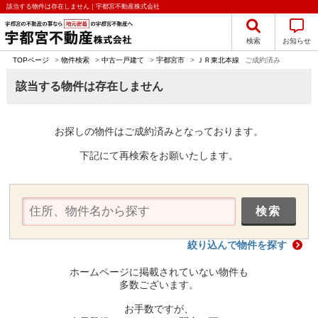
該当する物件は存在しません｜宇都宮不動産株式会社
検索
お知らせ
TOPページ
>
物件検索
>
中古一戸建て
>
宇都宮市
>
ＪＲ東北本線
ご成約済み
該当する物件は存在しません
お探しの物件はご成約済みとなっております。
下記にて再検索をお願いたします。
絞り込んで物件を探す
ホームページに掲載されていない物件も
多数ございます。
お手数ですが、