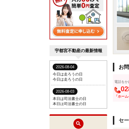
宇都宮不動産の最新情報
お問
電話をか
02
「ホーム
セー