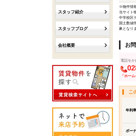
※物件情
スタッフ紹介
当サイト
中学校区
国土数値
スタッフブログ
象となり
お問
会社概要
電話をか
02
「ホーム
こ
年利
ボー