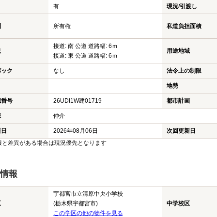
有
現況/引渡し
利
所有権
私道負担面積
接道: 南 公道 道路幅: 6ｍ
況
用途地域
接道: 東 公道 道路幅: 6ｍ
バック
なし
法令上の制限
地勢
認番号
26UDI1W建01719
都市計画
様
仲介
新日
2026年08月06日
次回更新日
報と差異がある場合は現況優先となります
情報
宇都宮市立清原中央小学校
区
(栃木県宇都宮市)
中学校区
この学区の他の物件を見る