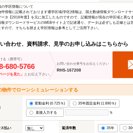
報の学区情報について
物件情報に記載されております通学区域(学区)情報は、国土数値情報ダウンロードサ
データ【2016年度】を元に加工したものですので、記載情報が現在の学区域と異な
情報ダウンロードサービスのWEBサイト上で記述通り、データは必ずしも正確とは言
ますので、そちらを踏まえ学区情報は参考としてご活用下さい。
い合わせ、資料請求、見学のお申し込みはこちらから
ける（携帯可）
お問い合わせ番号をお伝えください
8-680-5766
RHS-167208
ページを見た」
とお伝え下さい。
の物件でローンシミュレーションする
変動金利 (0.725％)
35年固定金利 (1.890％)
率
直接入力する
％
ナス払い
返済年数
35年
3