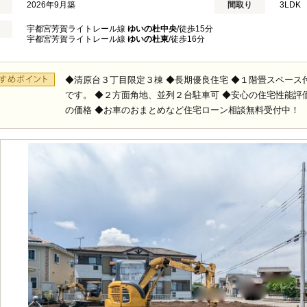
2026年9月築
間取り
3LDK 
宇都宮芳賀ライトレール線
ゆいの杜中央
/徒歩15分
宇都宮芳賀ライトレール線
ゆいの杜東
/徒歩16分
◆清原台３丁目限定３棟 ◆長期優良住宅 ◆１階畳スペー
です。 ◆２方面角地、並列２台駐車可 ◆安心の住宅性能評
の価格 ◆お車のおまとめなど住宅ローン相談無料受付中！