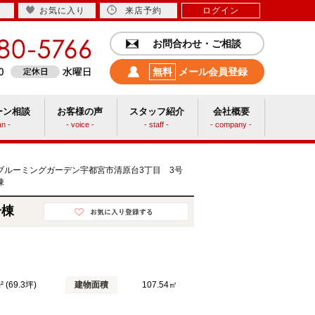
お気に入り
来店予約
ログイン
お問合わせ・ご相談
無料
メール会員登録
ーン相談
お客様の声
スタッフ紹介
会社概要
an -
- voice -
- staff -
- company -
中古リフォーム
ブルーミングガーデン宇都宮市清原台3丁目 3号
棟
号棟
² (69.3坪)
建物面積
107.54㎡