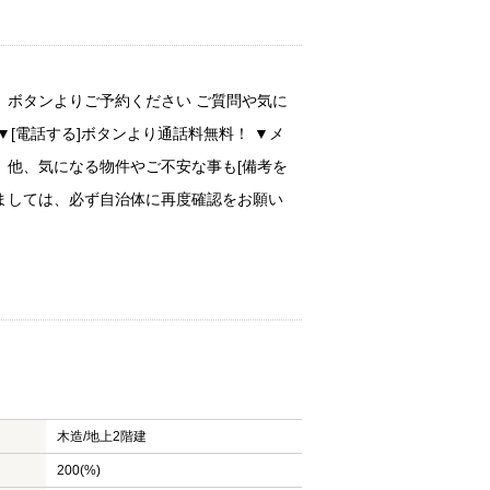
」ボタンよりご予約ください ご質問や気に
[電話する]ボタンより通話料無料！ ▼メ
 他、気になる物件やご不安な事も[備考を
きましては、必ず自治体に再度確認をお願い
木造/
地上2階建
200(%)