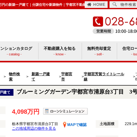
HOME
物件検索
ブルーミングガーデン宇都宮市清原台3丁目 3号棟 栃木県宇都宮市清原台3丁目｜4,098万円の新築一戸建て｜分譲住宅や新築物件｜宇都宮不動産株式会社
マンションカタログ
不動産購入を知る
無料売却査定
住宅ロ
- catalog -
- know -
- sell -
- lo
住宅取得時にかかる諸費用
ションと戸建てどっちがいい？
物件検
新築一戸建
宇都宮
宇都宮芳賀ライトレール
>
>
>
>
>
索
て
市
線
ブルーミングガーデン宇都宮市清原台3丁目 3
戸建て
4,098万円
栃木県宇都宮市清原台3丁目
土地面積
229.1m
MAPで確認
この地域周辺の物件を見る