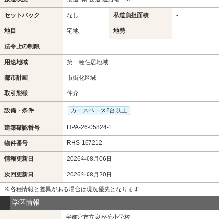
セットバック
なし
私道負担面積
-
地目
宅地
地勢
-
法令上の制限
用途地域
第一種住居地域
都市計画
市街化区域
取引態様
仲介
設備・条件
カースペース2台以上
HPA-26-05824-1
建築確認番号
RHS-167212
物件番号
情報更新日
2026年08月06日
次回更新日
2026年08月20日
※各種情報と差異がある場合は現況優先となります
学区情報
宇都宮市立泉が丘小学校