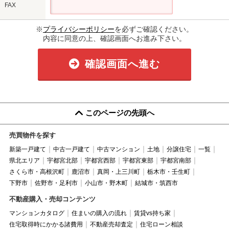
FAX
※
プライバシーポリシー
を必ずご確認ください。
内容に同意の上、確認画面へお進み下さい。
確認画面へ進む
このページの先頭へ
売買物件を探す
新築一戸建て
中古一戸建て
中古マンション
土地
分譲住宅
一覧
県北エリア
宇都宮北部
宇都宮西部
宇都宮東部
宇都宮南部
さくら市・高根沢町
鹿沼市
真岡・上三川町
栃木市・壬生町
下野市
佐野市・足利市
小山市・野木町
結城市・筑西市
不動産購入・売却コンテンツ
マンションカタログ
住まいの購入の流れ
賃貸vs持ち家
住宅取得時にかかる諸費用
不動産売却査定
住宅ローン相談