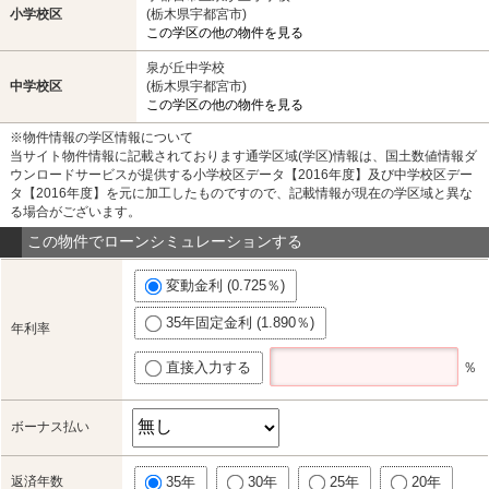
小学校区
(栃木県宇都宮市)
この学区の他の物件を見る
泉が丘中学校
中学校区
(栃木県宇都宮市)
この学区の他の物件を見る
※物件情報の学区情報について
当サイト物件情報に記載されております通学区域(学区)情報は、国土数値情報ダ
ウンロードサービスが提供する小学校区データ【2016年度】及び中学校区デー
タ【2016年度】を元に加工したものですので、記載情報が現在の学区域と異な
る場合がございます。
この物件でローンシミュレーションする
変動金利 (0.725％)
35年固定金利 (1.890％)
年利率
直接入力する
％
ボーナス払い
返済年数
35年
30年
25年
20年