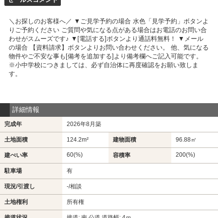
＼お探しのお客様へ／ ▼ご見学予約の場合 水色「見学予約」ボタンよ
りご予約ください ご質問や気になる点がある場合はお電話のお問い合
わせがスムーズです♪ ▼[電話する]ボタンより通話料無料！ ▼メール
の場合 【資料請求】ボタンよりお問い合わせください。 他、気になる
物件やご不安な事も[備考を追加する]より備考欄へご記入可能です。
※小中学校につきましては、必ず自治体に再度確認をお願い致しま
す。
詳細情報
完成年
2026年8月築
土地面積
124.2m²
建物面積
96.88㎡
60(%)
200(%)
建ぺい率
容積率
駐車場
有
現況/引渡し
-/相談
土地権利
所有権
接道状況
接道: 南 公道 道路幅: 4ｍ