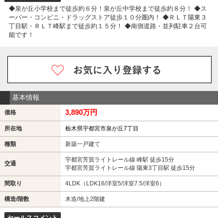
◆泉が丘小学校まで徒歩約６分！泉が丘中学校まで徒歩約８分！ ◆ス
ーパー・コンビニ・ドラッグストア徒歩１０分圏内！ ◆ＲＬＴ陽東３
丁目駅・ＲＬＴ峰駅まで徒歩約１５分！ ◆南側道路・並列駐車２台可
能です！
基本情報
3,890万円
価格
所在地
栃木県宇都宮市泉が丘7丁目
種類
新築一戸建て
宇都宮芳賀ライトレール線 峰駅 徒歩15分
交通
宇都宮芳賀ライトレール線 陽東3丁目駅 徒歩15分
間取り
4LDK（LDK16/洋室5/洋室7.5/洋室6）
構造/階数
木造/地上2階建
セールスコメント