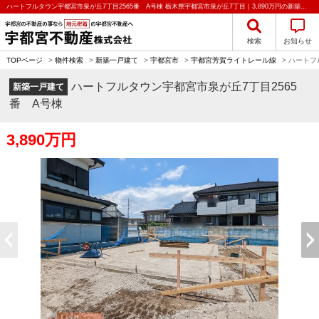
ハートフルタウン宇都宮市泉が丘7丁目2565番 A号棟 栃木県宇都宮市泉が丘7丁目｜3,890万円の新築一戸建て｜分譲住宅や新築物件｜宇都宮不動産株式会社
検索
お知らせ
TOPページ
>
物件検索
>
新築一戸建て
>
宇都宮市
>
宇都宮芳賀ライトレール線
>
ハートフ
ハートフルタウン宇都宮市泉が丘7丁目2565
新築一戸建て
番 A号棟
3,890万円