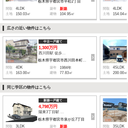
栃木県宇都宮市平松2丁目
4LDK
4LDK
間取
築年
新築
間取
土地
150.03㎡
建物
104.95㎡
土地
154.04㎡
広さの近い物件はこちら
中古一戸建て
1,300万円
西川田駅 徒歩8分
栃木県宇都宮市西川田本町1丁目
4DK
4SLDK
間取
築年
1984年
間取
土地
163.00㎡
建物
77.83㎡
土地
200.00㎡
同じ学区の物件はこちら
新築一戸建て
4,798万円
陽東3丁目駅 徒歩17分
栃木県宇都宮市泉が丘7丁目
3LDK
3SLDK
間取
築年
新築
間取