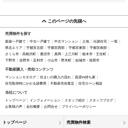
このページの先頭へ
売買物件を探す
新築一戸建て
中古一戸建て
中古マンション
土地
分譲住宅
一覧
県北エリア
宇都宮北部
宇都宮西部
宇都宮東部
宇都宮南部
さくら市・高根沢町
鹿沼市
真岡・上三川町
栃木市・壬生町
下野市
佐野市・足利市
小山市・野木町
結城市・筑西市
不動産購入・売却コンテンツ
マンションカタログ
住まいの購入の流れ
賃貸vs持ち家
住宅取得時にかかる諸費用
不動産売却査定
住宅ローン相談
当社について
トップページ
インフォメーション
スタッフ紹介
スタッフブログ
お客様の声
会社概要
お問合せ
プライバシーポリシー
トップページ
売買物件検索