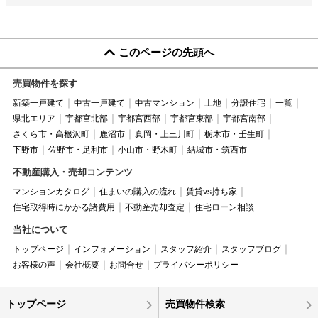
このページの先頭へ
売買物件を探す
新築一戸建て
中古一戸建て
中古マンション
土地
分譲住宅
一覧
県北エリア
宇都宮北部
宇都宮西部
宇都宮東部
宇都宮南部
さくら市・高根沢町
鹿沼市
真岡・上三川町
栃木市・壬生町
下野市
佐野市・足利市
小山市・野木町
結城市・筑西市
不動産購入・売却コンテンツ
マンションカタログ
住まいの購入の流れ
賃貸vs持ち家
住宅取得時にかかる諸費用
不動産売却査定
住宅ローン相談
当社について
トップページ
インフォメーション
スタッフ紹介
スタッフブログ
お客様の声
会社概要
お問合せ
プライバシーポリシー
トップページ
売買物件検索