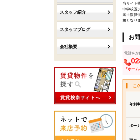
当サイト
中学校区
スタッフ紹介
国土数値
象となり
スタッフブログ
お問
会社概要
電話をか
02
「ホーム
こ
年利
ボー