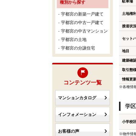
駐車場
種別から探す
宇都宮の新築一戸建て
土地権
宇都宮の中古一戸建て
接道状
宇都宮の中古マンション
セット
宇都宮の土地
宇都宮の分譲住宅
地目
建築確
取引態
情報更
コンテンツ一覧
※各種情
マンションカタログ
学区
インフォメーション
小学校
お客様の声
※物件情