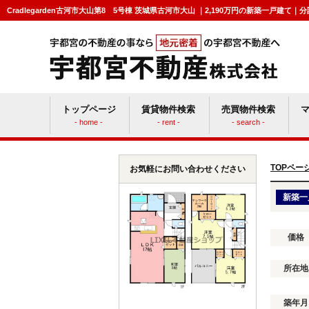
Cradlegarden古河市大山第8 5号棟 茨城県古河市大山 ｜2,190万円の新築一戸
トップページ
賃貸物件検索
売買物件検索
- home -
- rent -
- search -
賃貸vs持ち家
マン
TOPペー
お気軽にお問い合わせください
新築一
価格
所在地
築年月