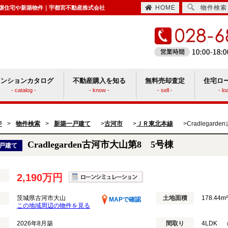
HOME
物件検索
建て｜分譲住宅や新築物件｜宇都宮不動産株式会社
マンションカタログ
不動産購入を知る
無料売却査定
住宅ロ
- catalog -
- know -
- sell -
- lo
住宅取得時にかかる諸費用
ションと戸建てどっちがいい？
ジ
>
物件検索
>
新築一戸建て
古河市
ＪＲ東北本線
Cradlegar
>
>
>
Cradlegarden古河市大山第8 5号棟
戸建て
2,190万円
茨城県古河市大山
土地面積
178.44m²
MAPで確認
この地域周辺の物件を見る
2026年8月築
間取り
4LDK （