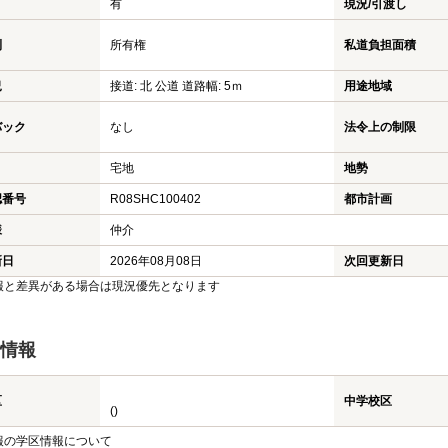
有
現況/引渡し
利
所有権
私道負担面積
況
接道: 北 公道 道路幅: 5ｍ
用途地域
バック
なし
法令上の制限
宅地
地勢
認番号
R08SHC100402
都市計画
様
仲介
新日
2026年08月08日
次回更新日
報と差異がある場合は現況優先となります
情報
区
中学校区
()
報の学区情報について