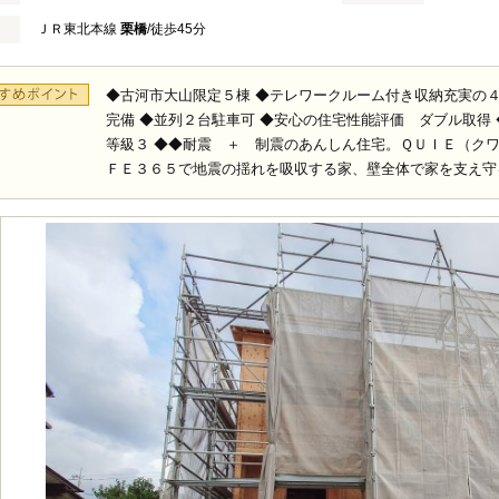
ＪＲ東北本線
栗橋
/徒歩45分
◆古河市大山限定５棟 ◆テレワークルーム付き収納充実の４
完備 ◆並列２台駐車可 ◆安心の住宅性能評価 ダブル取得
等級３ ◆◆耐震 ＋ 制震のあんしん住宅。ＱＵＩＥ（クワ
ＦＥ３６５で地震の揺れを吸収する家、壁全体で家を支え守