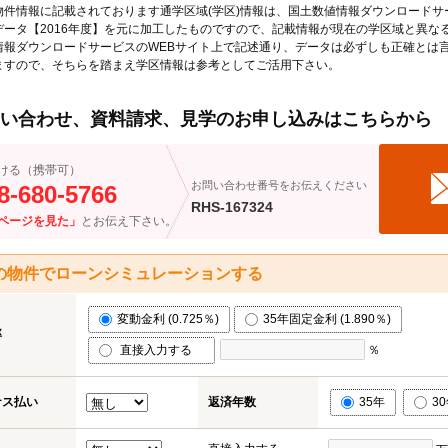
物件情報に記載されております通学区域(学区)情報は、国土数値情報ダウンロードサ
データ【2016年度】を元に加工したものですので、記載情報が現在の学区域と異な
情報ダウンロードサービスのWEBサイト上で記述通り、データは必ずしも正確とは言
ますので、そちらを踏まえ学区情報は参考としてご活用下さい。
い合わせ、資料請求、見学のお申し込みはこちらから
ける（携帯可）
お問い合わせ番号をお伝えください
8-680-5766
RHS-167324
ページを見た」
とお伝え下さい。
の物件でローンシミュレーションする
変動金利 (0.725％)
35年固定金利 (1.890％)
率
直接入力する
％
ナス払い
返済年数
35年
3