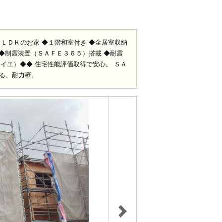
ＬＤＫのお家 ◆１階和室付き ◆全居室収納
 ◆制震装置（ＳＡＦＥ３６５）搭載 ◆耐震
イエ）◆◆ 住宅性能評価取得で安心。 ＳＡ
る、耐力壁。