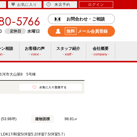
お気に入り
来店予約
ログイン
お問合わせ・ご相談
無料
メール会員登録
ーン相談
お客様の声
スタッフ紹介
会社概要
an -
- voice -
- staff -
- company -
中古リフォーム
den古河市大山第8 5号棟
 (53.98坪)
建物面積
98.81㎡
LDK17/和室5/洋室5.2/洋室7.5/洋室5.7）