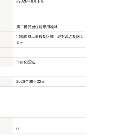
-/2026年8月下旬
-
第二種低層住居専用地域
宅地造成工事規制区域 絶対高さ制限１
０ｍ
市街化区域
2026年08月22日
()