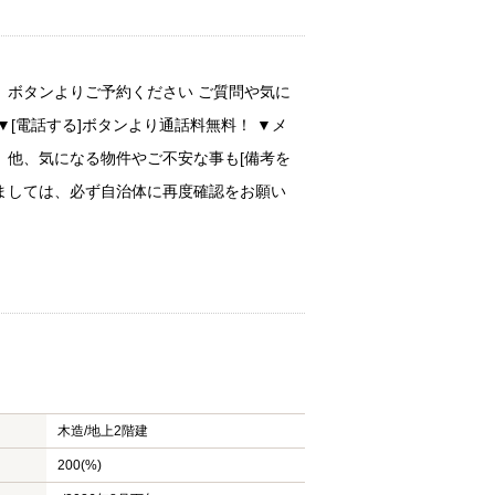
」ボタンよりご予約ください ご質問や気に
[電話する]ボタンより通話料無料！ ▼メ
 他、気になる物件やご不安な事も[備考を
きましては、必ず自治体に再度確認をお願い
木造/
地上2階建
200(%)