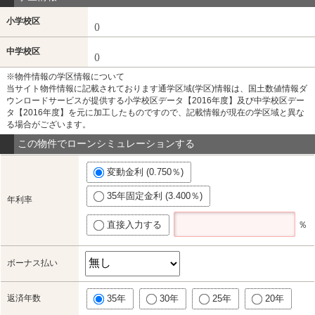
小学校区
()
中学校区
()
※物件情報の学区情報について
当サイト物件情報に記載されております通学区域(学区)情報は、国土数値情報ダ
ウンロードサービスが提供する小学校区データ【2016年度】及び中学校区デー
タ【2016年度】を元に加工したものですので、記載情報が現在の学区域と異な
る場合がございます。
この物件でローンシミュレーションする
変動金利 (0.750％)
35年固定金利 (3.400％)
年利率
直接入力する
％
ボーナス払い
返済年数
35年
30年
25年
20年