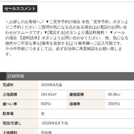
セールスコメント
＼お探しのお客様へ／ ▼ご見学予約の場合 水色「見学予約」ボタンよ
りご予約ください ご質問や気になる点がある場合はお電話のお問い合
わせがスムーズです♪ ▼[電話する]ボタンより通話料無料！ ▼メール
の場合 【資料請求】ボタンよりお問い合わせください。 他、気になる
物件やご不安な事も[備考を追加する]より備考欄へご記入可能です。
※小中学校につきましては、必ず自治体に再度確認をお願い致しま
す。
詳細情報
完成年
2026年8月築
土地面積
164.81m²
建物面積
95.98㎡
60(%)
200(%)
建ぺい率
容積率
駐車場
有
現況/引渡し
-/2026年8月下旬
土地権利
所有権