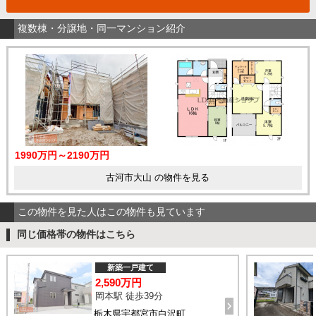
複数棟・分譲地・同一マンション紹介
1990万円～2190万円
古河市大山 の物件を見る
この物件を見た人はこの物件も見ています
同じ価格帯の物件はこちら
新築一戸建て
2,590万円
岡本駅 徒歩39分
栃木県宇都宮市白沢町