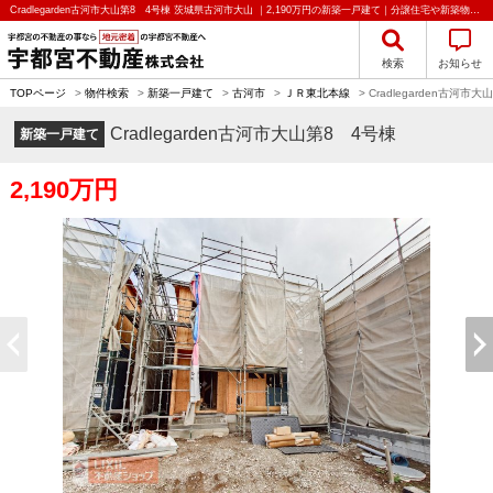
Cradlegarden古河市大山第8 4号棟 茨城県古河市大山 ｜2,190万円の新築一戸建て｜分譲住宅や新築物件｜宇都宮不動産株式会社
検索
お知らせ
TOPページ
>
物件検索
>
新築一戸建て
>
古河市
>
ＪＲ東北本線
>
Cradlegarden古河市
Cradlegarden古河市大山第8 4号棟
新築一戸建て
2,190万円