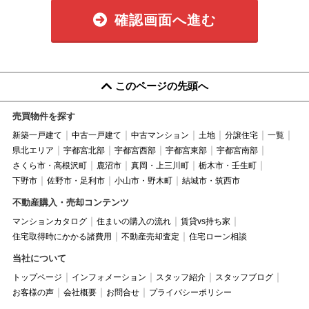
確認画面へ進む
このページの先頭へ
売買物件を探す
新築一戸建て
中古一戸建て
中古マンション
土地
分譲住宅
一覧
県北エリア
宇都宮北部
宇都宮西部
宇都宮東部
宇都宮南部
さくら市・高根沢町
鹿沼市
真岡・上三川町
栃木市・壬生町
下野市
佐野市・足利市
小山市・野木町
結城市・筑西市
不動産購入・売却コンテンツ
マンションカタログ
住まいの購入の流れ
賃貸vs持ち家
住宅取得時にかかる諸費用
不動産売却査定
住宅ローン相談
当社について
トップページ
インフォメーション
スタッフ紹介
スタッフブログ
お客様の声
会社概要
お問合せ
プライバシーポリシー