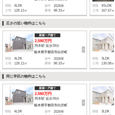
4LDK
4SLDK
間取
築年
2026年
間取
土地
128.12㎡
建物
98.33㎡
土地
167.67㎡
広さの近い物件はこちら
新築一戸建て
2,590万円
岡本駅 徒歩39分
栃木県宇都宮市白沢町
4LDK
3LDK
間取
築年
2026年
間取
土地
128.12㎡
建物
98.33㎡
土地
130.08㎡
同じ学区の物件はこちら
新築一戸建て
2,590万円
岡本駅 徒歩39分
栃木県宇都宮市白沢町
4LDK
3LDK
間取
築年
2026年
間取