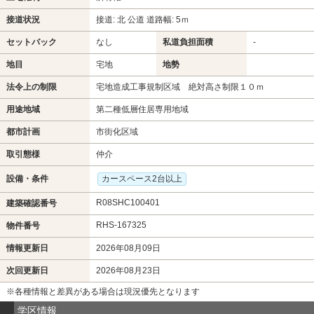
接道状況
接道: 北 公道 道路幅: 5ｍ
セットバック
なし
私道負担面積
-
地目
宅地
地勢
法令上の制限
宅地造成工事規制区域 絶対高さ制限１０ｍ
用途地域
第二種低層住居専用地域
都市計画
市街化区域
取引態様
仲介
設備・条件
カースペース2台以上
R08SHC100401
建築確認番号
RHS-167325
物件番号
情報更新日
2026年08月09日
次回更新日
2026年08月23日
※各種情報と差異がある場合は現況優先となります
学区情報