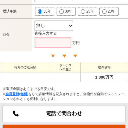
返済年数
35年
30年
25年
20年
直接入力する
頭金
万円
ボーナス
毎月のご返済額
物件価格
(×年2回)
1,880万円
※返済金額はあくまでも目安です。
※
会員登録(無料)
をして詳細情報を記入されますと、全物件が自動でシミュレー
ションされとても便利になります。
電話で問合わせ