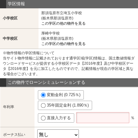
学区情報
那須塩原市立埼玉小学校
小学校区
(栃木県那須塩原市)
この学区の他の物件を見る
厚崎中学校
中学校区
(栃木県那須塩原市)
この学区の他の物件を見る
※物件情報の学区情報について
当サイト物件情報に記載されております通学区域(学区)情報は、国土数値情報ダ
ウンロードサービスが提供する小学校区データ【2016年度】及び中学校区デー
タ【2016年度】を元に加工したものですので、記載情報が現在の学区域と異な
る場合がございます。
この物件でローンシミュレーションする
変動金利 (0.725％)
35年固定金利 (1.890％)
年利率
直接入力する
％
ボーナス払い