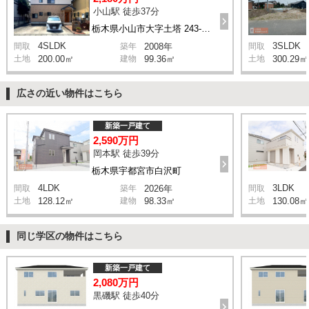
小山駅 徒歩37分
栃木県小山市大字土塔 243-146
4SLDK
3SLDK
間取
築年
2008年
間取
土地
200.00㎡
建物
99.36㎡
土地
300.29㎡
広さの近い物件はこちら
新築一戸建て
2,590万円
岡本駅 徒歩39分
栃木県宇都宮市白沢町
4LDK
3LDK
間取
築年
2026年
間取
土地
128.12㎡
建物
98.33㎡
土地
130.08㎡
同じ学区の物件はこちら
新築一戸建て
2,080万円
黒磯駅 徒歩40分