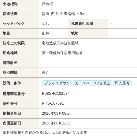
土地権利
所有権
接道状況
接道: 西 私道 道路幅: 4.5ｍ
セットバック
なし
私道負担面積
-
地目
山林
地勢
法令上の制限
宅地造成工事規制区域
用途地域
第一種低層住居専用地域
都市計画
取引態様
仲介
設備・条件
プライスダウン
カースペース2台以上
即入居可
R08SHC102584
建築確認番号
RHS-167391
物件番号
情報更新日
2026年08月08日
次回更新日
2026年08月22日
※各種情報と差異がある場合は現況優先となります