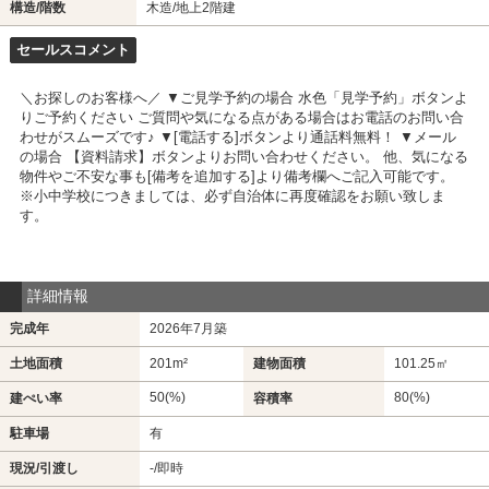
構造/階数
木造/地上2階建
セールスコメント
＼お探しのお客様へ／ ▼ご見学予約の場合 水色「見学予約」ボタンよ
りご予約ください ご質問や気になる点がある場合はお電話のお問い合
わせがスムーズです♪ ▼[電話する]ボタンより通話料無料！ ▼メール
の場合 【資料請求】ボタンよりお問い合わせください。 他、気になる
物件やご不安な事も[備考を追加する]より備考欄へご記入可能です。
※小中学校につきましては、必ず自治体に再度確認をお願い致しま
す。
詳細情報
完成年
2026年7月築
土地面積
201m²
建物面積
101.25㎡
50(%)
80(%)
建ぺい率
容積率
駐車場
有
現況/引渡し
-/即時