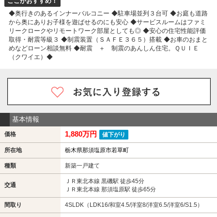
ここがおすすめ！
◆奥行きのあるインナーバルコニー ◆駐車場並列３台可 ◆お庭も道路
から奥にありお子様を遊ばせるのにも安心 ◆サービスルームはファミ
リークロークやリモートワーク部屋としても◎ ◆安心の住宅性能評価
取得・耐震等級３ ◆制震装置（ＳＡＦＥ３６５）搭載 ◆お車のおまと
めなどローン相談無料 ◆耐震 ＋ 制震のあんしん住宅。ＱＵＩＥ
（クワイエ）◆
基本情報
1,880万円
価格
値下がり
所在地
栃木県那須塩原市若草町
種類
新築一戸建て
ＪＲ東北本線 黒磯駅 徒歩45分
交通
ＪＲ東北本線 那須塩原駅 徒歩65分
間取り
4SLDK（LDK16/和室4.5/洋室8/洋室6.5/洋室6/S1.5）