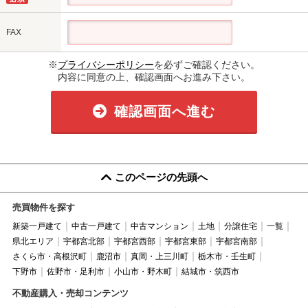
FAX
※
プライバシーポリシー
を必ずご確認ください。
内容に同意の上、確認画面へお進み下さい。
確認画面へ進む
このページの先頭へ
売買物件を探す
新築一戸建て
中古一戸建て
中古マンション
土地
分譲住宅
一覧
県北エリア
宇都宮北部
宇都宮西部
宇都宮東部
宇都宮南部
さくら市・高根沢町
鹿沼市
真岡・上三川町
栃木市・壬生町
下野市
佐野市・足利市
小山市・野木町
結城市・筑西市
不動産購入・売却コンテンツ