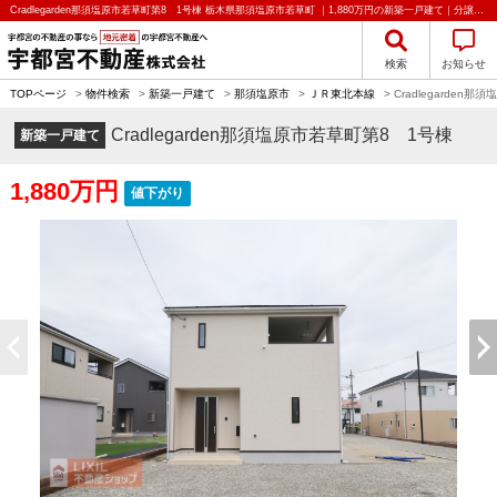
Cradlegarden那須塩原市若草町第8 1号棟 栃木県那須塩原市若草町 ｜1,880万円の新築一戸建て｜分譲住宅や新築物件｜宇都宮不動産株式会社
検索
お知らせ
TOPページ
>
物件検索
>
新築一戸建て
>
那須塩原市
>
ＪＲ東北本線
>
Cradlegarden
Cradlegarden那須塩原市若草町第8 1号棟
新築一戸建て
1,880万円
値下がり