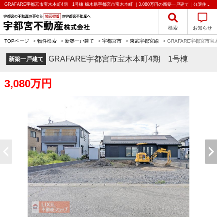
GRAFARE宇都宮市宝木本町4期 1号棟 栃木県宇都宮市宝木本町 ｜3,080万円の新築一戸建て｜分譲住宅や新築物件｜宇都宮不動産株式会社
検索
お知らせ
TOPページ
>
物件検索
>
新築一戸建て
>
宇都宮市
>
東武宇都宮線
>
GRAFARE宇都宮市宝
GRAFARE宇都宮市宝木本町4期 1号棟
新築一戸建て
3,080万円