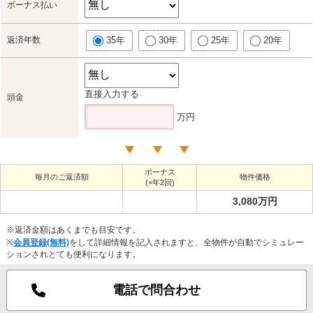
ボーナス払い
返済年数
35年
30年
25年
20年
直接入力する
頭金
万円
ボーナス
毎月のご返済額
物件価格
(×年2回)
3,080万円
※返済金額はあくまでも目安です。
※
会員登録(無料)
をして詳細情報を記入されますと、全物件が自動でシミュレー
ションされとても便利になります。
電話で問合わせ