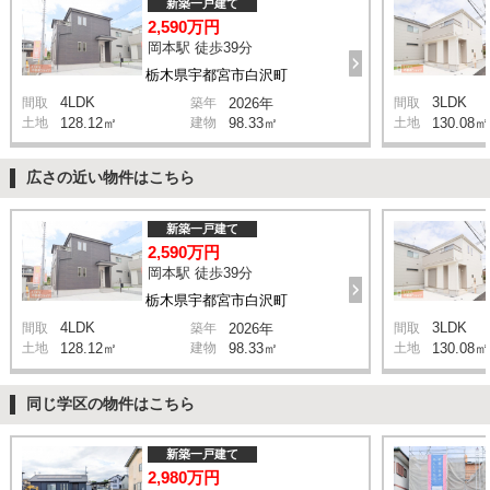
新築一戸建て
2,590万円
岡本駅 徒歩39分
栃木県宇都宮市白沢町
4LDK
3LDK
間取
築年
2026年
間取
土地
128.12㎡
建物
98.33㎡
土地
130.08㎡
広さの近い物件はこちら
新築一戸建て
2,590万円
岡本駅 徒歩39分
栃木県宇都宮市白沢町
4LDK
3LDK
間取
築年
2026年
間取
土地
128.12㎡
建物
98.33㎡
土地
130.08㎡
同じ学区の物件はこちら
新築一戸建て
2,980万円