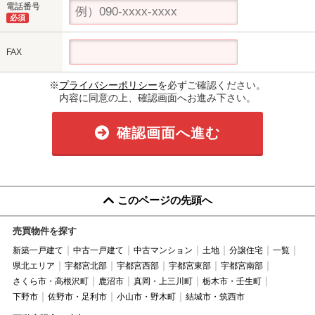
電話番号
必須
FAX
※
プライバシーポリシー
を必ずご確認ください。
内容に同意の上、確認画面へお進み下さい。
確認画面へ進む
このページの先頭へ
売買物件を探す
新築一戸建て
中古一戸建て
中古マンション
土地
分譲住宅
一覧
県北エリア
宇都宮北部
宇都宮西部
宇都宮東部
宇都宮南部
さくら市・高根沢町
鹿沼市
真岡・上三川町
栃木市・壬生町
下野市
佐野市・足利市
小山市・野木町
結城市・筑西市