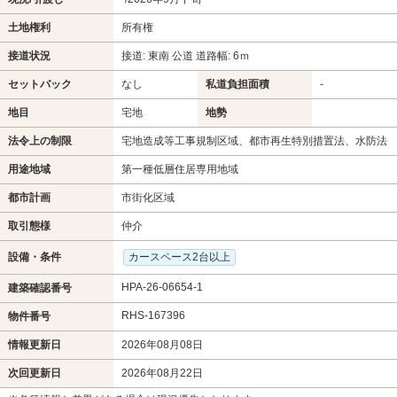
土地権利
所有権
接道状況
接道: 東南 公道 道路幅: 6ｍ
セットバック
なし
私道負担面積
-
地目
宅地
地勢
法令上の制限
宅地造成等工事規制区域、都市再生特別措置法、水防法
用途地域
第一種低層住居専用地域
都市計画
市街化区域
取引態様
仲介
設備・条件
カースペース2台以上
HPA-26-06654-1
建築確認番号
RHS-167396
物件番号
情報更新日
2026年08月08日
次回更新日
2026年08月22日