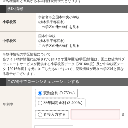
※各種情報と差異がある場合は現況優先となります
学区情報
宇都宮市立国本中央小学校
小学校区
(栃木県宇都宮市)
この学区の他の物件を見る
国本中学校
中学校区
(栃木県宇都宮市)
この学区の他の物件を見る
※物件情報の学区情報について
当サイト物件情報に記載されております通学区域(学区)情報は、国土数値情報ダ
ウンロードサービスが提供する小学校区データ【2016年度】及び中学校区デー
タ【2016年度】を元に加工したものですので、記載情報が現在の学区域と異な
る場合がございます。
この物件でローンシミュレーションする
変動金利 (0.750％)
35年固定金利 (3.400％)
年利率
直接入力する
％