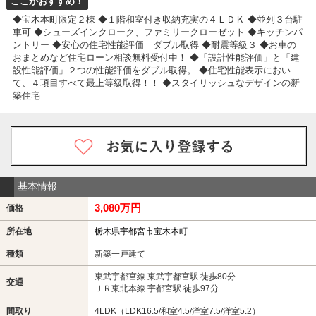
ここがおすすめ！
◆宝木本町限定２棟 ◆１階和室付き収納充実の４ＬＤＫ ◆並列３台駐
車可 ◆シューズインクローク、ファミリークローゼット ◆キッチンパ
ントリー ◆安心の住宅性能評価 ダブル取得 ◆耐震等級３ ◆お車の
おまとめなど住宅ローン相談無料受付中！ ◆「設計性能評価」と「建
設性能評価」２つの性能評価をダブル取得。 ◆住宅性能表示におい
て、４項目すべて最上等級取得！！ ◆スタイリッシュなデザインの新
築住宅
基本情報
3,080万円
価格
所在地
栃木県宇都宮市宝木本町
種類
新築一戸建て
東武宇都宮線 東武宇都宮駅 徒歩80分
交通
ＪＲ東北本線 宇都宮駅 徒歩97分
間取り
4LDK（LDK16.5/和室4.5/洋室7.5/洋室5.2）