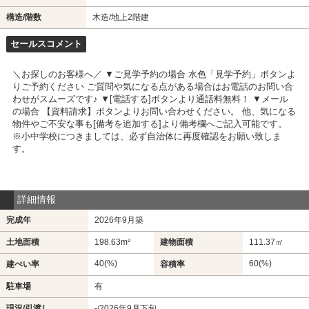
構造/階数
木造/地上2階建
セールスコメント
＼お探しのお客様へ／ ▼ご見学予約の場合 水色「見学予約」ボタンよ
りご予約ください ご質問や気になる点がある場合はお電話のお問い合
わせがスムーズです♪ ▼[電話する]ボタンより通話料無料！ ▼メール
の場合 【資料請求】ボタンよりお問い合わせください。 他、気になる
物件やご不安な事も[備考を追加する]より備考欄へご記入可能です。
※小中学校につきましては、必ず自治体に再度確認をお願い致しま
す。
詳細情報
完成年
2026年9月築
土地面積
198.63m²
建物面積
111.37㎡
40(%)
60(%)
建ぺい率
容積率
駐車場
有
現況/引渡し
-/2026年9月下旬