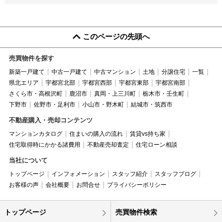
このページの先頭へ
売買物件を探す
新築一戸建て
中古一戸建て
中古マンション
土地
分譲住宅
一覧
県北エリア
宇都宮北部
宇都宮西部
宇都宮東部
宇都宮南部
さくら市・高根沢町
鹿沼市
真岡・上三川町
栃木市・壬生町
下野市
佐野市・足利市
小山市・野木町
結城市・筑西市
不動産購入・売却コンテンツ
マンションカタログ
住まいの購入の流れ
賃貸vs持ち家
住宅取得時にかかる諸費用
不動産売却査定
住宅ローン相談
当社について
トップページ
インフォメーション
スタッフ紹介
スタッフブログ
お客様の声
会社概要
お問合せ
プライバシーポリシー
トップページ
売買物件検索