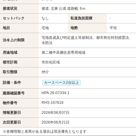
接道状況
接道: 北東 公道 道路幅: 6ｍ
セットバック
なし
私道負担面積
-
地目
宅地
地勢
平坦
宅地造成及び特定盛土等規制法、都市再生特別措置法、
法令上の制限
水防法
用途地域
第二種中高層住居専用地域
都市計画
市街化区域
取引態様
仲介
設備・条件
カースペース2台以上
HPA-26-07334-1
建築確認番号
RHS-167618
物件番号
情報更新日
2026年08月07日
次回更新日
2026年08月21日
※各種情報と差異がある場合は現況優先となります