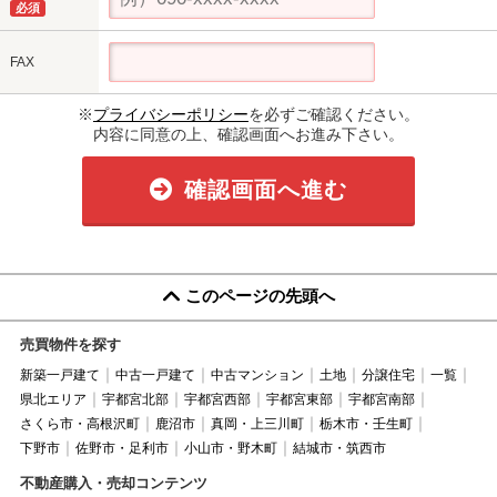
必須
FAX
※
プライバシーポリシー
を必ずご確認ください。
内容に同意の上、確認画面へお進み下さい。
確認画面へ進む
このページの先頭へ
売買物件を探す
新築一戸建て
中古一戸建て
中古マンション
土地
分譲住宅
一覧
県北エリア
宇都宮北部
宇都宮西部
宇都宮東部
宇都宮南部
さくら市・高根沢町
鹿沼市
真岡・上三川町
栃木市・壬生町
下野市
佐野市・足利市
小山市・野木町
結城市・筑西市
不動産購入・売却コンテンツ