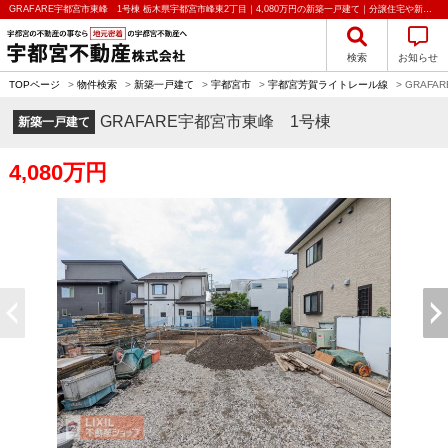
GRAFARE宇都宮市東峰 1号棟 栃木県宇都宮市峰東2丁目｜4,080万円の新築一戸建て｜分譲住宅や新築物件｜宇都宮不動産株式会社
検索
お知らせ
TOPページ
>
物件検索
>
新築一戸建て
>
宇都宮市
>
宇都宮芳賀ライトレール線
>
GRAFA
GRAFARE宇都宮市東峰 1号棟
新築一戸建て
4,080万円