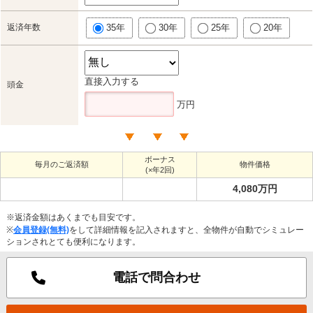
返済年数
35年
30年
25年
20年
直接入力する
頭金
万円
ボーナス
毎月のご返済額
物件価格
(×年2回)
4,080万円
※返済金額はあくまでも目安です。
※
会員登録(無料)
をして詳細情報を記入されますと、全物件が自動でシミュレー
ションされとても便利になります。
電話で問合わせ