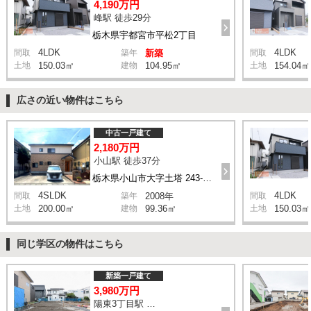
4,190万円
峰駅 徒歩29分
栃木県宇都宮市平松2丁目
4LDK
4LDK
間取
築年
新築
間取
土地
150.03㎡
建物
104.95㎡
土地
154.04㎡
広さの近い物件はこちら
中古一戸建て
2,180万円
小山駅 徒歩37分
栃木県小山市大字土塔 243-146
4SLDK
4LDK
間取
築年
2008年
間取
土地
200.00㎡
建物
99.36㎡
土地
150.03㎡
同じ学区の物件はこちら
新築一戸建て
3,980万円
陽東3丁目駅 徒歩22分