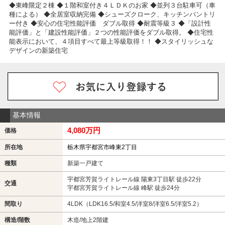
◆東峰限定２棟 ◆１階和室付き４ＬＤＫのお家 ◆並列３台駐車可（車
種による） ◆全居室収納完備 ◆シューズクローク、キッチンパントリ
ー付き ◆安心の住宅性能評価 ダブル取得 ◆耐震等級３ ◆「設計性
能評価」と「建設性能評価」２つの性能評価をダブル取得。 ◆住宅性
能表示において、４項目すべて最上等級取得！！ ◆スタイリッシュな
デザインの新築住宅
基本情報
4,080万円
価格
所在地
栃木県宇都宮市峰東2丁目
種類
新築一戸建て
宇都宮芳賀ライトレール線 陽東3丁目駅 徒歩22分
交通
宇都宮芳賀ライトレール線 峰駅 徒歩24分
間取り
4LDK（LDK16.5/和室4.5/洋室8/洋室6.5/洋室5.2）
構造/階数
木造/地上2階建