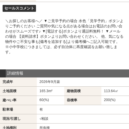
セールスコメント
＼お探しのお客様へ／ ▼ご見学予約の場合 水色「見学予約」ボタンよ
りご予約ください ご質問や気になる点がある場合はお電話のお問い合
わせがスムーズです♪ ▼[電話する]ボタンより通話料無料！ ▼メール
の場合 【資料請求】ボタンよりお問い合わせください。 他、気になる
物件やご不安な事も[備考を追加する]より備考欄へご記入可能です。
※小中学校につきましては、必ず自治体に再度確認をお願い致しま
す。
詳細情報
完成年
2026年9月築
土地面積
165.3m²
建物面積
113.64㎡
60(%)
200(%)
建ぺい率
容積率
駐車場
有
現況/引渡し
-/相談
土地権利
所有権