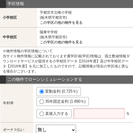
学区情報
宇都宮市立峰小学校
小学校区
(栃木県宇都宮市)
この学区の他の物件を見る
陽東中学校
中学校区
(栃木県宇都宮市)
この学区の他の物件を見る
※物件情報の学区情報について
当サイト物件情報に記載されております通学区域(学区)情報は、国土数値情報ダ
ウンロードサービスが提供する小学校区データ【2016年度】及び中学校区デー
タ【2016年度】を元に加工したものですので、記載情報が現在の学区域と異な
る場合がございます。
この物件でローンシミュレーションする
変動金利 (0.725％)
35年固定金利 (1.890％)
年利率
直接入力する
％
ボーナス払い