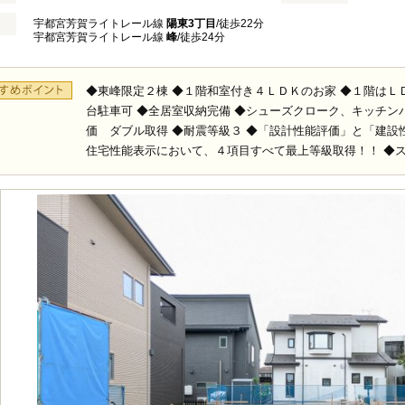
宇都宮芳賀ライトレール線
陽東3丁目
/徒歩22分
宇都宮芳賀ライトレール線
峰
/徒歩24分
◆東峰限定２棟 ◆１階和室付き４ＬＤＫのお家 ◆１階はＬ
台駐車可 ◆全居室収納完備 ◆シューズクローク、キッチン
価 ダブル取得 ◆耐震等級３ ◆「設計性能評価」と「建設
住宅性能表示において、４項目すべて最上等級取得！！ ◆