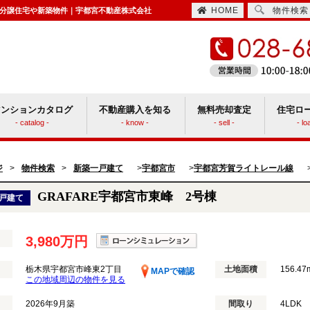
HOME
物件検索
て｜分譲住宅や新築物件｜宇都宮不動産株式会社
マンションカタログ
不動産購入を知る
無料売却査定
住宅ロ
- catalog -
- know -
- sell -
- lo
住宅取得時にかかる諸費用
ションと戸建てどっちがいい？
ジ
>
物件検索
>
新築一戸建て
宇都宮市
宇都宮芳賀ライトレール線
>
>
GRAFARE宇都宮市東峰 2号棟
戸建て
3,980万円
栃木県宇都宮市峰東2丁目
土地面積
156.47
MAPで確認
この地域周辺の物件を見る
2026年9月築
間取り
4LDK 