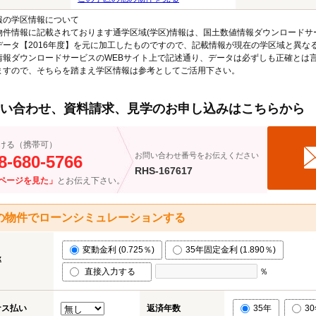
報の学区情報について
物件情報に記載されております通学区域(学区)情報は、国土数値情報ダウンロードサ
データ【2016年度】を元に加工したものですので、記載情報が現在の学区域と異な
情報ダウンロードサービスのWEBサイト上で記述通り、データは必ずしも正確とは言
ますので、そちらを踏まえ学区情報は参考としてご活用下さい。
い合わせ、資料請求、見学のお申し込みはこちらから
ける（携帯可）
お問い合わせ番号をお伝えください
8-680-5766
RHS-167617
ページを見た」
とお伝え下さい。
の物件でローンシミュレーションする
変動金利 (0.725％)
35年固定金利 (1.890％)
率
直接入力する
％
ナス払い
返済年数
35年
3