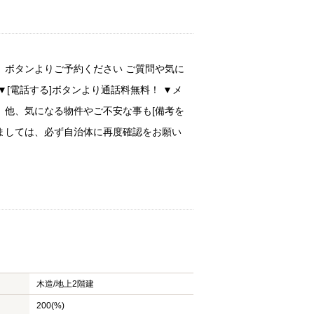
」ボタンよりご予約ください ご質問や気に
[電話する]ボタンより通話料無料！ ▼メ
 他、気になる物件やご不安な事も[備考を
きましては、必ず自治体に再度確認をお願い
木造/
地上2階建
200(%)