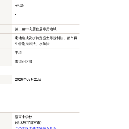
-/相談
-
第二種中高層住居専用地域
宅地造成及び特定盛土等規制法、都市再
生特別措置法、水防法
平坦
市街化区域
2026年08月21日
陽東中学校
(栃木県宇都宮市)
この学区の他の物件を見る