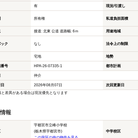
有
現況/引渡し
利
所有権
私道負担面積
況
接道: 北東 公道 道路幅: 6ｍ
用途地域
バック
なし
法令上の制限
宅地
地勢
認番号
HPA-26-07335-1
都市計画
様
仲介
新日
2026年08月07日
次回更新日
報と差異がある場合は現況優先となります
情報
宇都宮市立峰小学校
区
(栃木県宇都宮市)
中学校区
この学区の他の物件を見る