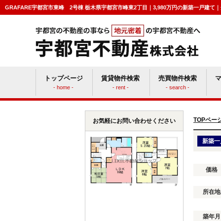
GRAFARE宇都宮市東峰 2号棟 栃木県宇都宮市峰東2丁目｜3,980万円の新築一戸建
トップページ
賃貸物件検索
売買物件検索
- home -
- rent -
- search -
賃貸vs持ち家
マン
TOPペー
お気軽にお問い合わせください
新築一
価格
所在地
築年月