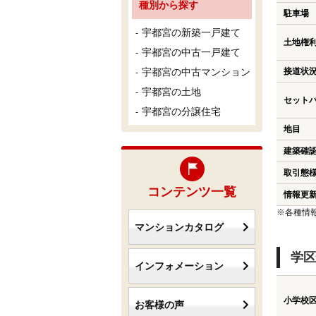
種別から探す
駐車場
宇都宮の新築一戸建て
土地権
宇都宮の中古一戸建て
宇都宮の中古マンション
接道状
宇都宮の土地
セット
宇都宮の分譲住宅
地目
建築確
取引態
コンテンツ一覧
情報更
※各種情
マンションカタログ
学区
インフォメーション
小学校
お客様の声