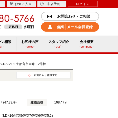
お気に入り
来店予約
ログイン
お問合わせ・ご相談
無料
メール会員登録
ーン相談
お客様の声
スタッフ紹介
会社概要
an -
- voice -
- staff -
- company -
中古リフォーム
GRAFARE宇都宮市東峰 2号棟
>
m² (47.33坪)
建物面積
108.47㎡
（LDK16/和室5/洋室7/洋室6/洋室5.2）