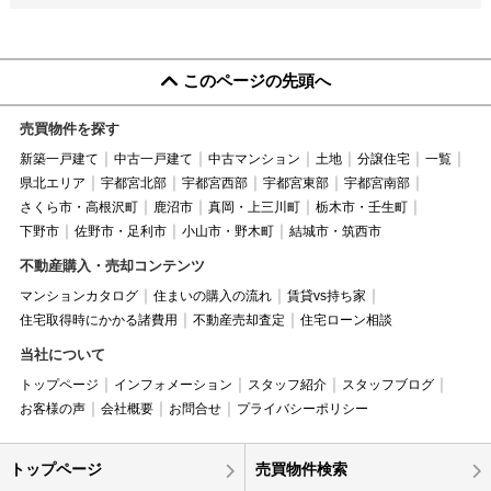
このページの先頭へ
売買物件を探す
新築一戸建て
中古一戸建て
中古マンション
土地
分譲住宅
一覧
県北エリア
宇都宮北部
宇都宮西部
宇都宮東部
宇都宮南部
さくら市・高根沢町
鹿沼市
真岡・上三川町
栃木市・壬生町
下野市
佐野市・足利市
小山市・野木町
結城市・筑西市
不動産購入・売却コンテンツ
マンションカタログ
住まいの購入の流れ
賃貸vs持ち家
住宅取得時にかかる諸費用
不動産売却査定
住宅ローン相談
当社について
トップページ
インフォメーション
スタッフ紹介
スタッフブログ
お客様の声
会社概要
お問合せ
プライバシーポリシー
トップページ
売買物件検索