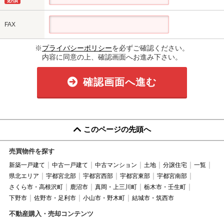
FAX
※
プライバシーポリシー
を必ずご確認ください。
内容に同意の上、確認画面へお進み下さい。
確認画面へ進む
このページの先頭へ
売買物件を探す
新築一戸建て
中古一戸建て
中古マンション
土地
分譲住宅
一覧
県北エリア
宇都宮北部
宇都宮西部
宇都宮東部
宇都宮南部
さくら市・高根沢町
鹿沼市
真岡・上三川町
栃木市・壬生町
下野市
佐野市・足利市
小山市・野木町
結城市・筑西市
不動産購入・売却コンテンツ