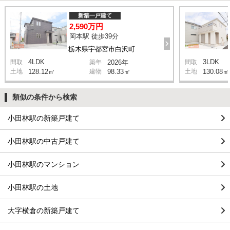
新築一戸建て
2,590万円
岡本駅 徒歩39分
栃木県宇都宮市白沢町
4LDK
3LDK
間取
築年
2026年
間取
土地
128.12㎡
建物
98.33㎡
土地
130.08㎡
類似の条件から検索
小田林駅の新築戸建て
小田林駅の中古戸建て
小田林駅のマンション
小田林駅の土地
大字横倉の新築戸建て