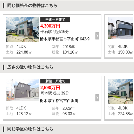
同じ価格帯の物件はこちら
中古一戸建て
4,300万円
平石駅 徒歩16分
栃木県宇都宮市平出町 642-9
4LDK
4LDK
間取
築年
2018年
間取
土地
224.88㎡
建物
104.16㎡
土地
150.03㎡
広さの近い物件はこちら
新築一戸建て
2,590万円
岡本駅 徒歩39分
栃木県宇都宮市白沢町
4LDK
4LDK
間取
築年
2026年
間取
土地
128.12㎡
建物
98.33㎡
土地
224.88㎡
同じ学区の物件はこちら