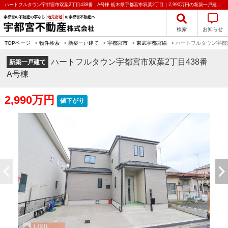
ハートフルタウン宇都宮市双葉2丁目438番 A号棟 栃木県宇都宮市双葉2丁目｜2,990万円の新築一戸建て｜分譲住宅や新築物件｜宇都宮不動産株式会社
検索
お知らせ
TOPページ
>
物件検索
>
新築一戸建て
>
宇都宮市
>
東武宇都宮線
>
ハートフルタウン宇都宮
ハートフルタウン宇都宮市双葉2丁目438番
新築一戸建て
A号棟
2,990万円
値下がり