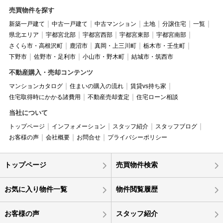
売買物件を探す
新築一戸建て
中古一戸建て
中古マンション
土地
分譲住宅
一覧
県北エリア
宇都宮北部
宇都宮西部
宇都宮東部
宇都宮南部
さくら市・高根沢町
鹿沼市
真岡・上三川町
栃木市・壬生町
下野市
佐野市・足利市
小山市・野木町
結城市・筑西市
不動産購入・売却コンテンツ
マンションカタログ
住まいの購入の流れ
賃貸vs持ち家
住宅取得時にかかる諸費用
不動産売却査定
住宅ローン相談
当社について
トップページ
インフォメーション
スタッフ紹介
スタッフブログ
お客様の声
会社概要
お問合せ
プライバシーポリシー
トップページ
売買物件検索
お気に入り物件一覧
物件閲覧履歴
お客様の声
スタッフ紹介