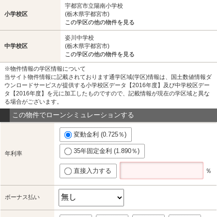
宇都宮市立陽南小学校
小学校区
(栃木県宇都宮市)
この学区の他の物件を見る
姿川中学校
中学校区
(栃木県宇都宮市)
この学区の他の物件を見る
※物件情報の学区情報について
当サイト物件情報に記載されております通学区域(学区)情報は、国土数値情報ダ
ウンロードサービスが提供する小学校区データ【2016年度】及び中学校区デー
タ【2016年度】を元に加工したものですので、記載情報が現在の学区域と異な
る場合がございます。
この物件でローンシミュレーションする
変動金利 (0.725％)
35年固定金利 (1.890％)
年利率
直接入力する
％
ボーナス払い