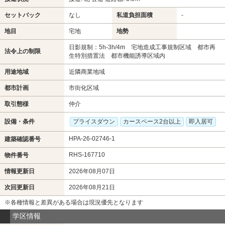
セットバック
なし
私道負担面積
-
地目
宅地
地勢
日影規制：5h-3h/4m 宅地造成工事規制区域 都市再
法令上の制限
生特別措置法 都市機能誘導区域内
用途地域
近隣商業地域
都市計画
市街化区域
取引態様
仲介
設備・条件
プライスダウン
カースペース2台以上
即入居可
HPA-26-02746-1
建築確認番号
RHS-167710
物件番号
情報更新日
2026年08月07日
次回更新日
2026年08月21日
※各種情報と差異がある場合は現況優先となります
学区情報