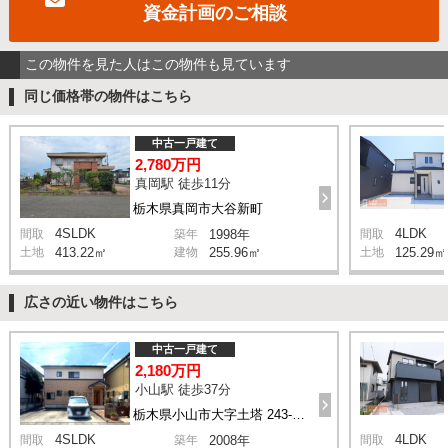
資金計画のご相談
この物件を見た人はこの物件も見ています
同じ価格帯の物件はこちら
中古一戸建て
2,780万円
真岡駅 徒歩11分
栃木県真岡市大谷新町
4SLDK
4LDK
間取
築年
1998年
間取
土地
413.22㎡
建物
255.96㎡
土地
125.29㎡
広さの近い物件はこちら
中古一戸建て
2,180万円
小山駅 徒歩37分
栃木県小山市大字土塔 243-146
4SLDK
4LDK
間取
築年
2008年
間取