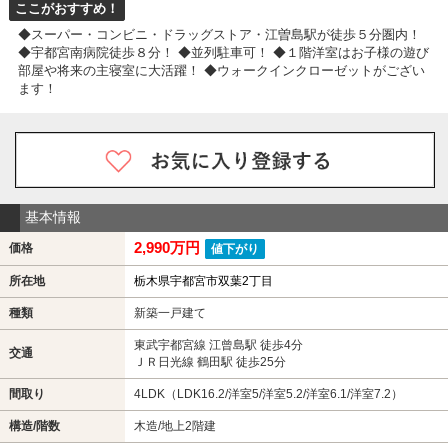
ここがおすすめ！
◆スーパー・コンビニ・ドラッグストア・江曽島駅が徒歩５分圏内！
◆宇都宮南病院徒歩８分！ ◆並列駐車可！ ◆１階洋室はお子様の遊び
部屋や将来の主寝室に大活躍！ ◆ウォークインクローゼットがござい
ます！
基本情報
2,990万円
価格
値下がり
所在地
栃木県宇都宮市双葉2丁目
種類
新築一戸建て
東武宇都宮線 江曾島駅 徒歩4分
交通
ＪＲ日光線 鶴田駅 徒歩25分
間取り
4LDK（LDK16.2/洋室5/洋室5.2/洋室6.1/洋室7.2）
構造/階数
木造/地上2階建