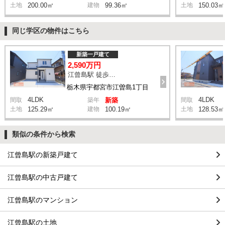
土地
200.00㎡
建物
99.36㎡
土地
150.03㎡
同じ学区の物件はこちら
新築一戸建て
2,590万円
江曾島駅 徒歩11分
栃木県宇都宮市江曽島1丁目
4LDK
4LDK
間取
築年
新築
間取
土地
125.29㎡
建物
100.19㎡
土地
128.53㎡
類似の条件から検索
江曾島駅の新築戸建て
江曾島駅の中古戸建て
江曾島駅のマンション
江曾島駅の土地