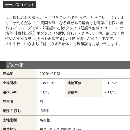
セールスコメント
＼お探しのお客様へ／ ▼ご見学予約の場合 水色「見学予約」ボタンよ
りご予約ください ご質問や気になる点がある場合はお電話のお問い合
わせがスムーズです♪ ?[電話する]ボタンより通話料無料！ ▼メールの
場合 【資料請求】ボタンよりお問い合わせください。 他、気になる物
件やご不安な事も[備考を追加する]より備考欄へご記入可能です。 ※
小中学校につきましては、必ず自治体に再度確認をお願い致します。
詳細情報
完成年
2026年6月築
土地面積
135.61m²
建物面積
99.16㎡
80(%)
200(%)
建ぺい率
容積率
駐車場
有
現況/引渡し
-/即時
土地権利
所有権
接道状況
接道: 北 公道 道路幅: 3.8ｍ