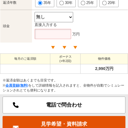
返済年数
35年
30年
25年
20年
直接入力する
頭金
万円
ボーナス
毎月のご返済額
物件価格
(×年2回)
2,990万円
※返済金額はあくまでも目安です。
※
会員登録(無料)
をして詳細情報を記入されますと、全物件が自動でシミュレー
ションされとても便利になります。
電話で問合わせ
見学希望・資料請求