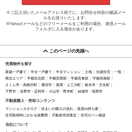
※ご記入頂いたメールアドレス宛てに、お問合せ内容の確認メー
ルをお送りいたします。
※Yahoo!メールなどのフリーメールをご利用の場合、迷惑メール
フォルダに入る場合があります。
このページの先頭へ
売買物件を探す
新築一戸建て
中古一戸建て
中古マンション
土地
分譲住宅
一覧
県北エリア
宇都宮北部
宇都宮西部
宇都宮東部
宇都宮南部
さくら市・高根沢町
鹿沼市
真岡・上三川町
栃木市・壬生町
下野市
佐野市・足利市
小山市・野木町
結城市・筑西市
不動産購入・売却コンテンツ
マンションカタログ
住まいの購入の流れ
賃貸vs持ち家
住宅取得時にかかる諸費用
不動産売却査定
住宅ローン相談
当社について