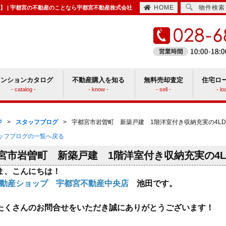
HOME
物件検索
更新】 | 宇都宮の不動産のことなら宇都宮不動産株式会社
マンションカタログ
不動産購入を知る
無料売却査定
住宅ロ
- catalog -
- know -
- sell -
- lo
住宅取得時にかかる諸費用
ションと戸建てどっちがいい？
ジ
>
スタッフブログ
>
宇都宮市岩曽町 新築戸建 1階洋室付き収納充実の4LD
タッフブログの一覧へ戻る
宮市岩曽町 新築戸建 1階洋室付き収納充実の4L
ま、こんにちは！
IL不動産ショップ 宇都宮不動産中央店
池田です。
たくさんのお問合せをいただき誠にありがとうございます！