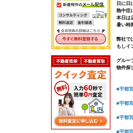
日に日
熱中症
本日は
暑い時
弊社で
もしイ
グルー
物件探
■宇都
■宇都
■宇都
■宇都