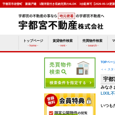
宇都宮市岩曽町 新築戸建 1階洋室付き収納充実の4LDK 3台駐車可【2026-05-14
トップページ
賃貸物件検索
売買物件検索
- home -
- rent -
- search -
賃貸vs持ち家
マン
TOPペー
＜＜ ス
宇都
みなさ
LIX
いつも