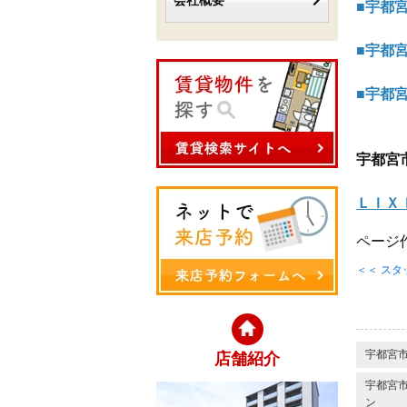
会社概要
■宇都
■宇都
■宇都
宇都宮
ＬＩＸ
ページ作
＜＜ ス
宇都宮
店舗紹介
宇都宮市
ン