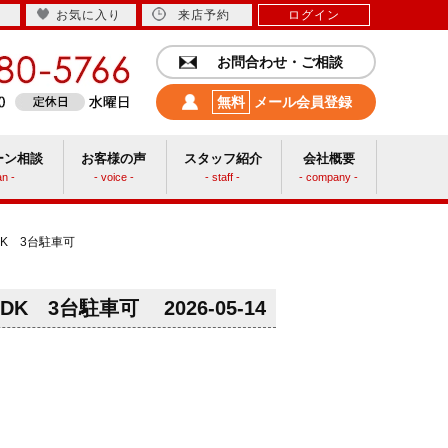
お気に入り
来店予約
ログイン
お問合わせ・ご相談
無料
メール会員登録
ーン相談
お客様の声
スタッフ紹介
会社概要
an -
- voice -
- staff -
- company -
中古リフォーム
K 3台駐車可
DK 3台駐車可
2026-05-14