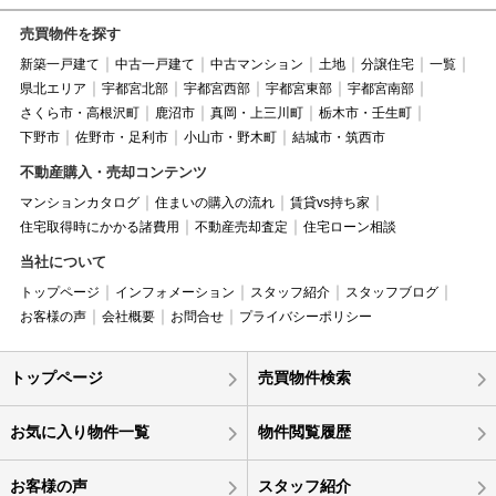
売買物件を探す
新築一戸建て
中古一戸建て
中古マンション
土地
分譲住宅
一覧
県北エリア
宇都宮北部
宇都宮西部
宇都宮東部
宇都宮南部
さくら市・高根沢町
鹿沼市
真岡・上三川町
栃木市・壬生町
下野市
佐野市・足利市
小山市・野木町
結城市・筑西市
不動産購入・売却コンテンツ
マンションカタログ
住まいの購入の流れ
賃貸vs持ち家
住宅取得時にかかる諸費用
不動産売却査定
住宅ローン相談
当社について
トップページ
インフォメーション
スタッフ紹介
スタッフブログ
お客様の声
会社概要
お問合せ
プライバシーポリシー
トップページ
売買物件検索
お気に入り物件一覧
物件閲覧履歴
お客様の声
スタッフ紹介