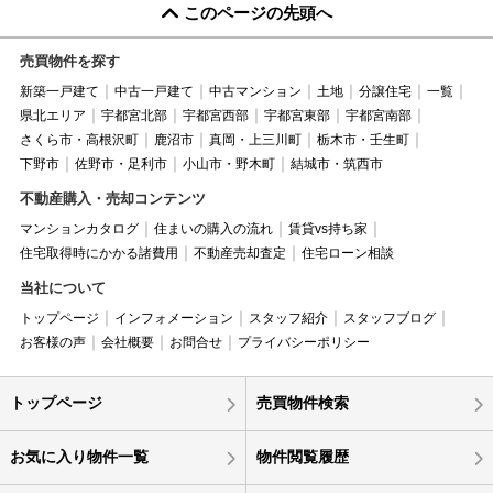
このページの先頭へ
売買物件を探す
新築一戸建て
中古一戸建て
中古マンション
土地
分譲住宅
一覧
県北エリア
宇都宮北部
宇都宮西部
宇都宮東部
宇都宮南部
さくら市・高根沢町
鹿沼市
真岡・上三川町
栃木市・壬生町
下野市
佐野市・足利市
小山市・野木町
結城市・筑西市
不動産購入・売却コンテンツ
マンションカタログ
住まいの購入の流れ
賃貸vs持ち家
住宅取得時にかかる諸費用
不動産売却査定
住宅ローン相談
当社について
トップページ
インフォメーション
スタッフ紹介
スタッフブログ
お客様の声
会社概要
お問合せ
プライバシーポリシー
トップページ
売買物件検索
お気に入り物件一覧
物件閲覧履歴