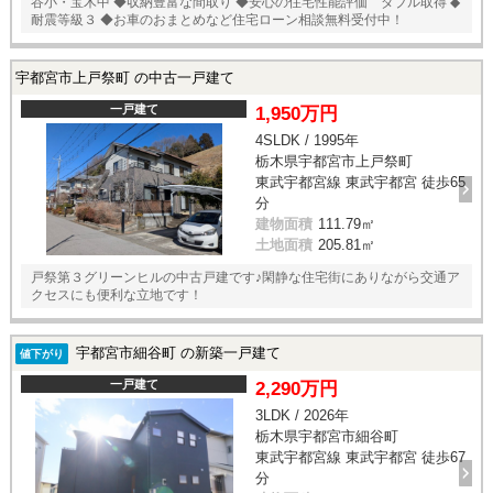
谷小・宝木中 ◆収納豊富な間取り ◆安心の住宅性能評価 ダブル取得 ◆
耐震等級３ ◆お車のおまとめなど住宅ローン相談無料受付中！
宇都宮市上戸祭町 の中古一戸建て
一戸建て
1,950万円
4SLDK / 1995年
栃木県宇都宮市上戸祭町
東武宇都宮線 東武宇都宮 徒歩65
分
建物面積
111.79㎡
土地面積
205.81㎡
戸祭第３グリーンヒルの中古戸建です♪閑静な住宅街にありながら交通ア
クセスにも便利な立地です！
宇都宮市細谷町 の新築一戸建て
値下がり
一戸建て
2,290万円
3LDK / 2026年
栃木県宇都宮市細谷町
東武宇都宮線 東武宇都宮 徒歩67
分