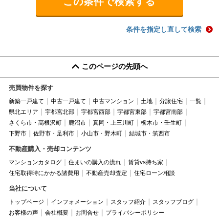
条件を指定し直して検索
このページの先頭へ
売買物件を探す
新築一戸建て
中古一戸建て
中古マンション
土地
分譲住宅
一覧
県北エリア
宇都宮北部
宇都宮西部
宇都宮東部
宇都宮南部
さくら市・高根沢町
鹿沼市
真岡・上三川町
栃木市・壬生町
下野市
佐野市・足利市
小山市・野木町
結城市・筑西市
不動産購入・売却コンテンツ
マンションカタログ
住まいの購入の流れ
賃貸vs持ち家
住宅取得時にかかる諸費用
不動産売却査定
住宅ローン相談
当社について
トップページ
インフォメーション
スタッフ紹介
スタッフブログ
お客様の声
会社概要
お問合せ
プライバシーポリシー