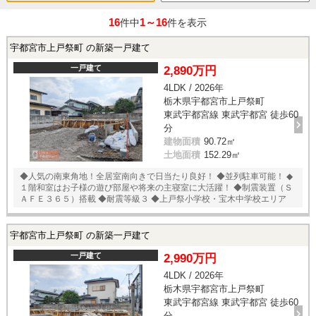
16
1～16
件中
件を表示
宇都宮市上戸祭町 の新築一戸建て
一戸建て
2,890万円
4LDK / 2026年
栃木県宇都宮市上戸祭町
東武宇都宮線 東武宇都宮 徒歩60
分
建物面積
90.72㎡
土地面積
152.29㎡
◆人気の南東角地！全居室南向きで日当たり良好！ ◆並列駐車可能！ ◆
１階和室はお子様の遊び部屋や将来の主寝室に大活躍！ ◆制震装置（Ｓ
ＡＦＥ３６５）搭載 ◆耐震等級３ ◆上戸祭小学校・宝木中学校エリア
宇都宮市上戸祭町 の新築一戸建て
一戸建て
2,990万円
4LDK / 2026年
栃木県宇都宮市上戸祭町
東武宇都宮線 東武宇都宮 徒歩60
分