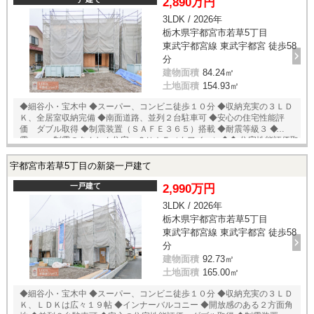
2,890万円
3LDK / 2026年
栃木県宇都宮市若草5丁目
東武宇都宮線 東武宇都宮 徒歩58
分
建物面積
84.24㎡
土地面積
154.93㎡
◆細谷小・宝木中 ◆スーパー、コンビニ徒歩１０分 ◆収納充実の３ＬＤ
Ｋ、全居室収納完備 ◆南面道路、並列２台駐車可 ◆安心の住宅性能評
価 ダブル取得 ◆制震装置（ＳＡＦＥ３６５）搭載 ◆耐震等級３ ◆◆耐
震 ＋ 制震のあんしん住宅。ＱＵＩＥ（クワイエ）◆◆ 住宅性能評価取
得で安心。 ＳＡＦＥ３６５で地震の揺れを吸収する家、壁全体で家を支
え守る、耐力壁。
宇都宮市若草5丁目の新築一戸建て
一戸建て
2,990万円
3LDK / 2026年
栃木県宇都宮市若草5丁目
東武宇都宮線 東武宇都宮 徒歩58
分
建物面積
92.73㎡
土地面積
165.00㎡
◆細谷小・宝木中 ◆スーパー、コンビニ徒歩１０分 ◆収納充実の３ＬＤ
Ｋ、ＬＤＫは広々１９帖 ◆インナーバルコニー ◆開放感のある２方面角