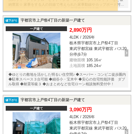
納豊富☆ 家事をする人の目線で考えられた家事動線やカップボード付き
キッチン☆ スーパーまで車で約４分、周辺商業施設充実♪
宇都宮市上戸祭4丁目の新築一戸建て
値下がり
一戸建て
2,890万円
4LDK / 2026年
栃木県宇都宮市上戸祭4丁目
東武宇都宮線 東武宇都宮 バス20
分停歩7分
建物面積
105.16㎡
土地面積
185.24㎡
◆ゆとりの敷地を活かした明るい住空間♪ ◆スーパー・コンビニ徒歩圏内
◆駐車スペース３台可能 ◆細谷小・宝木中 ◆安心の住宅性能評価 ダブ
ル取得 ◆耐震等級３ ◆おまとめなど住宅ローン相談無料受付中！
宇都宮市上戸祭4丁目の新築一戸建て
値下がり
一戸建て
3,090万円
4LDK / 2026年
栃木県宇都宮市上戸祭4丁目
東武宇都宮線 東武宇都宮 バス20
分停歩7分