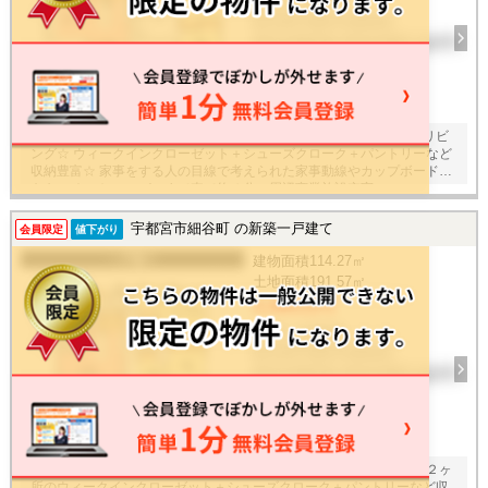
3LDK / 2026年
栃木県宇都宮市細谷町
東武宇都宮線 東武宇都宮 徒歩51
分
12
枚
オシャレなリビング階段と吹抜け、広がりを感じる約１８．９帖のリビ
ング☆ ウィークインクローゼット＋シューズクローク＋パントリーなど
収納豊富☆ 家事をする人の目線で考えられた家事動線やカップボード付
きキッチン☆ スーパーまで車で約４分、周辺商業施設充実♪
宇都宮市細谷町 の新築一戸建て
会員限定
値下がり
一戸建て
建物面積
114.27㎡
土地面積
191.57㎡
3,480万円
4LDK / 2026年
栃木県宇都宮市細谷町
東武宇都宮線 東武宇都宮 徒歩51
分
12
枚
折り下げ天井がアクセント、約１９．４帖のゆとりあるリビング☆ ２ヶ
所のウィークインクローゼット＋シューズクローク＋パントリーなど収