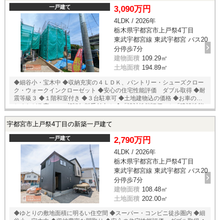
一戸建て
3,090万円
4LDK / 2026年
栃木県宇都宮市上戸祭4丁目
東武宇都宮線 東武宇都宮 バス20
分停歩7分
建物面積
109.29㎡
土地面積
194.89㎡
◆細谷小・宝木中 ◆収納充実の４ＬＤＫ、パントリー・シューズクロー
ク・ウォークインクローゼット ◆安心の住宅性能評価 ダブル取得 ◆耐
震等級３ ◆１階和室付き ◆３台駐車可 ◆土地建物込の価格 ◆お車のおま
とめなど住宅ローン相談無料受付中！ ◆「設計性能評価」と「建設性能
評価」２つの性能評価をダブル取得。 ◆住宅性能表示において、４項目
すべて最上等級取得！！ ◆スタイリッシュなデザインの新築住宅
宇都宮市上戸祭4丁目の新築一戸建て
一戸建て
2,790万円
4LDK / 2026年
栃木県宇都宮市上戸祭4丁目
東武宇都宮線 東武宇都宮 バス20
分停歩7分
建物面積
108.48㎡
土地面積
202.00㎡
◆ゆとりの敷地面積に明るい住空間 ◆スーパー・コンビニ徒歩圏内 ◆細