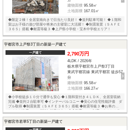
建物面積
95.58㎡
土地面積
167.01㎡
◆限定２棟！全居室南向きで日当たり良好！ ◆並列駐車可能！ ◆１階和
室はお子様の遊び部屋や将来の主寝室に大活躍！ ◆制震装置（ＳＡＦＥ
３６５）搭載 ◆耐震等級３ ◆上戸祭小学校・宝木中学校エリア！
宇都宮市上戸祭3丁目の新築一戸建て
一戸建て
2,790万円
4LDK / 2026年
栃木県宇都宮市上戸祭3丁目
東武宇都宮線 東武宇都宮 徒歩57
分
建物面積
95.58㎡
土地面積
166.27㎡
◆小学校徒歩１０分で通学も安心 ◆１階和室付き４ＬＤＫ、全居室収納
完備 ◆並列２台駐車可 ◆インナーバルコニー ◆安心の住宅性能評価 ダ
ブル取得 ◆制震装置（ＳＡＦＥ３６５）搭載 ◆耐震等級３ ◆お車のおま
とめなど住宅ローン相談無料受付中！ ◆◆耐震 ＋ 制震のあんしん住
宅。ＱＵＩＥ（クワイエ）◆◆ 住宅性能評価取得で安心。 ＳＡＦＥ３６
５で地震の揺れを吸収する家、壁全体で家を支え守る、耐力壁。
宇都宮市若草5丁目の新築一戸建て
一戸建て