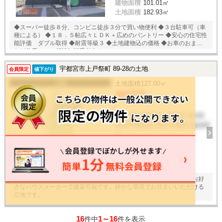
建物面積
101.01㎡
土地面積
182.93㎡
◆スーパー徒歩８分、コンビニ徒歩３分で買い物便利 ◆３台駐車可（車
種による） ◆１８．５帖広々ＬＤＫ＋広めのパントリー ◆安心の住宅性
能評価 ダブル取得 ◆耐震等級３ ◆土地建物込の価格 ◆お車のおまとめ
など住宅ローン相談無料受付中！
宇都宮市上戸祭町 89-28の土地
会員限定
値下がり
土地
土地面積
127.00㎡
480万円
/ -
栃木県宇都宮市上戸祭町 89-28
東武宇都宮線 東武宇都宮 徒歩60
分
建物面積
-
24
枚
宇都宮市内で５００万円台のお土地です。建築条件はありません。お好
きなハウスメーカーで建築可能です。静かな環境でお住まいいただける
立地です。
16
1～16
件中
件を表示