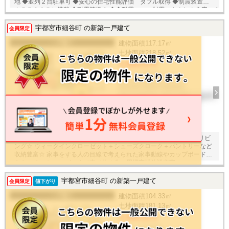
地 ◆並列２台駐車可 ◆安心の住宅性能評価 ダブル取得 ◆制震装置（Ｓ
ＡＦＥ３６５）搭載 ◆耐震等級３ ◆◆耐震 ＋ 制震のあんしん住宅。Ｑ
ＵＩＥ（クワイエ）◆◆ 住宅性能評価取得で安心。 ＳＡＦＥ３６５で地
震の揺れを吸収する家、壁全体で家を支え守る、耐力壁。
宇都宮市細谷町 の新築一戸建て
会員限定
一戸建て
建物面積
117.17㎡
土地面積
218.52㎡
3,850万円
4LDK / 2026年
栃木県宇都宮市細谷町
東武宇都宮線 東武宇都宮 徒歩51
分
12
枚
オシャレなリビング階段と吹抜け、広がりを感じる約１８．９帖のリビ
ング☆ ウィークインクローゼット＋シューズクローク＋パントリーなど
収納豊富☆ 家事をする人の目線で考えられた家事動線やカップボード付
きキッチン☆ スーパーまで車で約４分、周辺商業施設充実♪
宇都宮市細谷町 の新築一戸建て
会員限定
値下がり
一戸建て
建物面積
104.33㎡
土地面積
181.13㎡
3,580万円