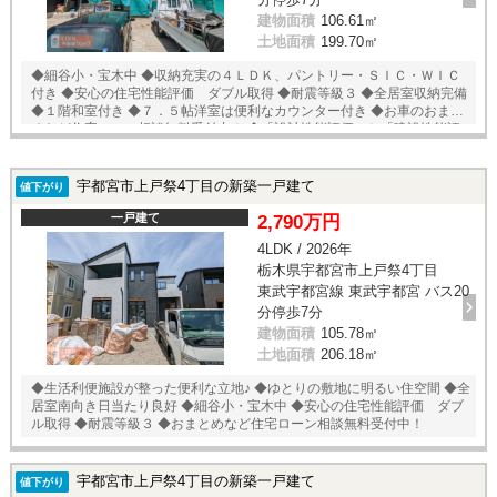
建物面積
106.61㎡
土地面積
199.70㎡
◆細谷小・宝木中 ◆収納充実の４ＬＤＫ、パントリー・ＳＩＣ・ＷＩＣ
付き ◆安心の住宅性能評価 ダブル取得 ◆耐震等級３ ◆全居室収納完備
◆１階和室付き ◆７．５帖洋室は便利なカウンター付き ◆お車のおまと
めなど住宅ローン相談無料受付中！ ◆「設計性能評価」と「建設性能評
価」２つの性能評価をダブル取得。 ◆住宅性能表示において、４項目す
べて最上等級取得！！ ◆スタイリッシュなデザインの新築住宅
宇都宮市上戸祭4丁目の新築一戸建て
値下がり
一戸建て
2,790万円
4LDK / 2026年
栃木県宇都宮市上戸祭4丁目
東武宇都宮線 東武宇都宮 バス20
分停歩7分
建物面積
105.78㎡
土地面積
206.18㎡
◆生活利便施設が整った便利な立地♪ ◆ゆとりの敷地に明るい住空間 ◆全
居室南向き日当たり良好 ◆細谷小・宝木中 ◆安心の住宅性能評価 ダブ
ル取得 ◆耐震等級３ ◆おまとめなど住宅ローン相談無料受付中！
宇都宮市上戸祭4丁目の新築一戸建て
値下がり