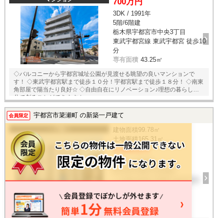
700万円
3DK / 1991年
5階/6階建
栃木県宇都宮市中央3丁目
東武宇都宮線 東武宇都宮 徒歩10
分
専有面積
43.25㎡
◇バルコニーから宇都宮城址公園が見渡せる眺望の良いマンションで
す！ ◇東武宇都宮駅まで徒歩１０分！宇都宮駅まで徒歩１８分！ ◇南東
角部屋で陽当たり良好☆ ◇自由自在にリノベーション♪理想の暮らしを自
分で創ることができます☆
宇都宮市簗瀬町 の新築一戸建て
会員限定
一戸建て
建物面積
99.78㎡
土地面積
165.31㎡
3,590万円
4LDK / 2026年
栃木県宇都宮市簗瀬町
ＪＲ東北本線 宇都宮 徒歩31分
30
枚