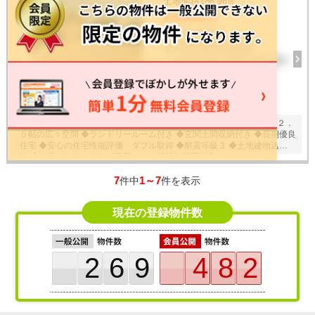
土地面積
186.96㎡
4,398万円
4LDK / 2026年
栃木県宇都宮市簗瀬町
ＪＲ東北本線 宇都宮 徒歩33分
30
枚
◆簗瀬町限定１棟 ◆並列２台駐車可 ◆１階はＬＤＫ＋和室併せて２２．
５帖の広々空間 ◆ランドリールーム付き ◆玄関土間収納付き ◆長期優良
住宅 ◆安心の住宅性能評価 ダブル取得 ◆耐震等級３ ◆土地建物込の価
格 ◆お車のおまとめなど住宅ローン相談無料受付中！
7
1～7
件中
件を表示
現在の登録物件数
269
482