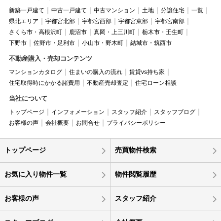
新築一戸建て
中古一戸建て
中古マンション
土地
分譲住宅
一覧
県北エリア
宇都宮北部
宇都宮西部
宇都宮東部
宇都宮南部
さくら市・高根沢町
鹿沼市
真岡・上三川町
栃木市・壬生町
下野市
佐野市・足利市
小山市・野木町
結城市・筑西市
不動産購入・売却コンテンツ
マンションカタログ
住まいの購入の流れ
賃貸vs持ち家
住宅取得時にかかる諸費用
不動産売却査定
住宅ローン相談
当社について
トップページ
インフォメーション
スタッフ紹介
スタッフブログ
お客様の声
会社概要
お問合せ
プライバシーポリシー
トップページ
売買物件検索
お気に入り物件一覧
物件閲覧履歴
お客様の声
スタッフ紹介