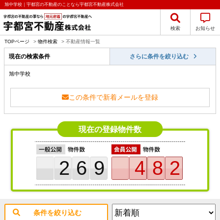
旭中学校｜宇都宮の不動産のことなら宇都宮不動産株式会社
検索
お知らせ
TOPページ
>
物件検索
>
不動産情報一覧
現在の検索条件
さらに条件を絞り込む
旭中学校
この条件で新着メールを登録
現在の登録物件数
269
482
条件を絞り込む