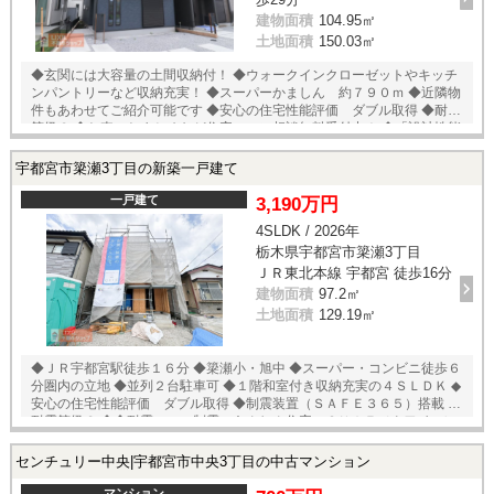
建物面積
104.95㎡
土地面積
150.03㎡
◆玄関には大容量の土間収納付！ ◆ウォークインクローゼットやキッチ
ンパントリーなど収納充実！ ◆スーパーかましん 約７９０ｍ ◆近隣物
件もあわせてご紹介可能です ◆安心の住宅性能評価 ダブル取得 ◆耐震
等級３ ◆お車のおまとめなど住宅ローン相談無料受付中！ ◆「設計性能
評価」と「建設性能評価」２つの性能評価をダブル取得。 ◆住宅性能表
示において、４項目すべて最上等級取得！！
宇都宮市簗瀬3丁目の新築一戸建て
一戸建て
3,190万円
4SLDK / 2026年
栃木県宇都宮市簗瀬3丁目
ＪＲ東北本線 宇都宮 徒歩16分
建物面積
97.2㎡
土地面積
129.19㎡
◆ＪＲ宇都宮駅徒歩１６分 ◆簗瀬小・旭中 ◆スーパー・コンビニ徒歩６
分圏内の立地 ◆並列２台駐車可 ◆１階和室付き収納充実の４ＳＬＤＫ ◆
安心の住宅性能評価 ダブル取得 ◆制震装置（ＳＡＦＥ３６５）搭載 ◆
耐震等級３ ◆◆耐震 ＋ 制震のあんしん住宅。ＱＵＩＥ（クワイエ）
◆◆ 住宅性能評価取得で安心。 ＳＡＦＥ３６５で地震の揺れを吸収する
家、壁全体で家を支え守る、耐力壁。
センチュリー中央|宇都宮市中央3丁目の中古マンション
マンション