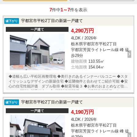
7
1～7
件中
件を表示
宇都宮市平松2丁目の新築一戸建て
値下がり
一戸建て
4,290万円
4LDK / 2026年
栃木県宇都宮市平松2丁目
宇都宮芳賀ライトレール線 峰 徒
歩29分
建物面積
110.55㎡
土地面積
154.04㎡
◆道幅も広い平松区画整理地 ◆奥行きのあるインナーバルコニー ◆スタ
イリッシュなデザインの新築住宅 ◆近隣物件と合わせてご紹介可能 ◆安
心の住宅性能評価 ダブル取得 ◆耐震等級３ ◆お車のおまとめなど住宅
ローン相談無料受付中！ ◆「設計性能評価」と「建設性能評価」２つの
性能評価をダブル取得 ◆住宅性能表示において、４項目すべて最上等級
取得！！
宇都宮市平松2丁目の新築一戸建て
値下がり
一戸建て
4,190万円
4LDK / 2026年
栃木県宇都宮市平松2丁目
宇都宮芳賀ライトレール線 峰 徒
歩29分