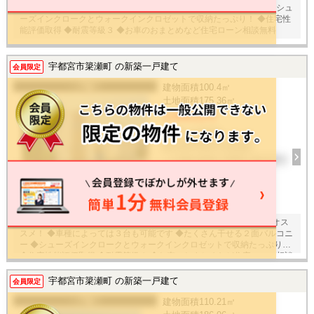
◆車種によっては３台も可能！ ◆たくさん干せる２面バルコニー ◆シュ
ーズインクロークとウォークインクロゼットで収納たっぷり！ ◆住宅性
能評価取得 ◆耐震等級３ ◆お車のおまとめなど住宅ローン相談無料
宇都宮市簗瀬町 の新築一戸建て
会員限定
一戸建て
建物面積
100.4㎡
土地面積
175.36㎡
3,690万円
4LDK / 2026年
栃木県宇都宮市簗瀬町
ＪＲ東北本線 宇都宮 徒歩31分
30
枚
◆道路とお庭が分かれているのでプライバシーを確保したい方にもオス
スメ！ ◆車種によっては３台も可能です ◆たくさん干せる２面バルコニ
ー ◆シューズインクロークとウォークインクロゼットで収納たっぷり！
◆住宅性能評価取得 ◆耐震等級３ ◆お車のおまとめなど住宅ローン相談
無料
宇都宮市簗瀬町 の新築一戸建て
会員限定
一戸建て
建物面積
110.21㎡