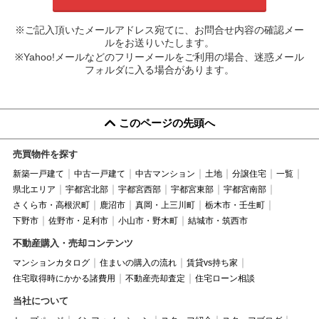
※ご記入頂いたメールアドレス宛てに、お問合せ内容の確認メー
ルをお送りいたします。
※Yahoo!メールなどのフリーメールをご利用の場合、迷惑メール
フォルダに入る場合があります。
このページの先頭へ
売買物件を探す
新築一戸建て
中古一戸建て
中古マンション
土地
分譲住宅
一覧
県北エリア
宇都宮北部
宇都宮西部
宇都宮東部
宇都宮南部
さくら市・高根沢町
鹿沼市
真岡・上三川町
栃木市・壬生町
下野市
佐野市・足利市
小山市・野木町
結城市・筑西市
不動産購入・売却コンテンツ
マンションカタログ
住まいの購入の流れ
賃貸vs持ち家
住宅取得時にかかる諸費用
不動産売却査定
住宅ローン相談
当社について