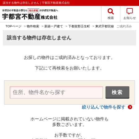
該当する物件は存在しません｜宇都宮不動産株式会社
検索
お知らせ
TOPページ
>
物件検索
>
新築一戸建て
>
下都賀郡壬生町
>
東武宇都宮線
ご成約済み
該当する物件は存在しません
お探しの物件はご成約済みとなっております。
下記にて再検索をお願いたします。
絞り込んで物件を探す
ホームページに掲載されていない物件も
多数ございます。
お手数ですが、