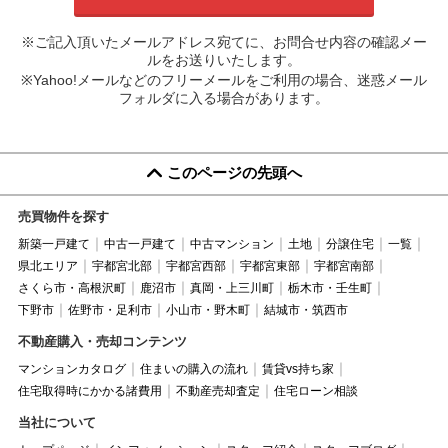
※ご記入頂いたメールアドレス宛てに、お問合せ内容の確認メー
ルをお送りいたします。
※Yahoo!メールなどのフリーメールをご利用の場合、迷惑メール
フォルダに入る場合があります。
このページの先頭へ
売買物件を探す
新築一戸建て
中古一戸建て
中古マンション
土地
分譲住宅
一覧
県北エリア
宇都宮北部
宇都宮西部
宇都宮東部
宇都宮南部
さくら市・高根沢町
鹿沼市
真岡・上三川町
栃木市・壬生町
下野市
佐野市・足利市
小山市・野木町
結城市・筑西市
不動産購入・売却コンテンツ
マンションカタログ
住まいの購入の流れ
賃貸vs持ち家
住宅取得時にかかる諸費用
不動産売却査定
住宅ローン相談
当社について