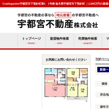
Cradlegarden宇都宮市下荒針町第3 1号棟 栃木県宇都宮市下荒針町 ｜2,590万
トップページ
賃貸物件検索
売買物件検索
- home -
- rent -
- search -
賃貸vs持ち家
マン
TOPペー
お気軽にお問い合わせください
新築一
価格
所在地
築年月