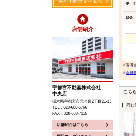
ボー
頭金
店舗紹介
※返済
※
会員登
宇都宮不動産株式会社
こち
中央店
栃木県宇都宮市元今泉2丁目21-13
同じ
TEL：028-680-5766
FAX：028-688-7115
店舗紹介はこちら