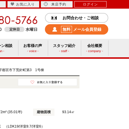
お気に入り
来店予約
ログイン
お問合わせ・ご相談
無料
メール会員登録
ーン相談
お客様の声
スタッフ紹介
会社概要
an -
- voice -
- staff -
- company -
中古リフォーム
den宇都宮市下荒針町第3 1号棟
72m² (35.01坪)
建物面積
93.14㎡
K （LDK19/洋室8.7/洋室6）