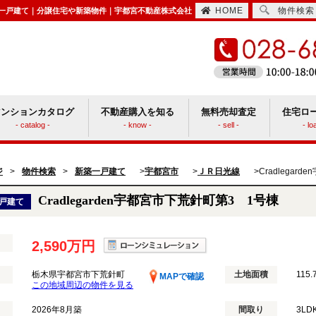
HOME
物件検索
円の新築一戸建て｜分譲住宅や新築物件｜宇都宮不動産株式会社
マンションカタログ
不動産購入を知る
無料売却査定
住宅ロ
- catalog -
- know -
- sell -
- lo
住宅取得時にかかる諸費用
ションと戸建てどっちがいい？
ジ
>
物件検索
>
新築一戸建て
宇都宮市
ＪＲ日光線
Cradlegar
>
>
>
Cradlegarden宇都宮市下荒針町第3 1号棟
戸建て
2,590万円
栃木県宇都宮市下荒針町
土地面積
115.
MAPで確認
この地域周辺の物件を見る
2026年8月築
間取り
3LD