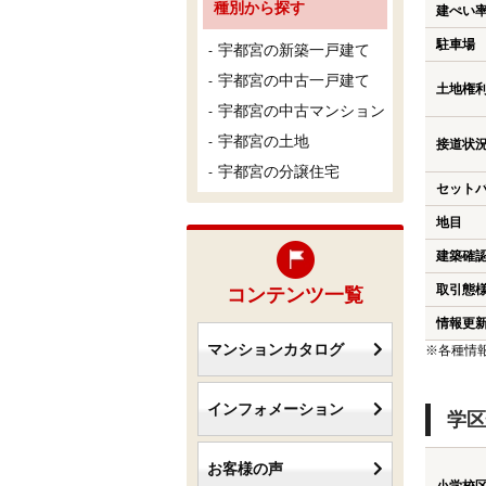
種別から探す
建ぺい
駐車場
宇都宮の新築一戸建て
宇都宮の中古一戸建て
土地権
宇都宮の中古マンション
宇都宮の土地
接道状
宇都宮の分譲住宅
セット
地目
建築確
取引態
コンテンツ一覧
情報更
マンションカタログ
※各種情
インフォメーション
学区
お客様の声