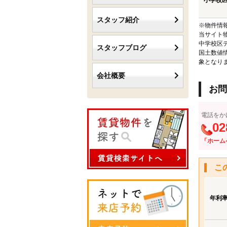
小学校
スタッフ紹介
※物件情
当サイト
中学校区
スタッフブログ
国土数値
象となり
会社概要
お問
電話をか
02
「ホーム
こ
年利