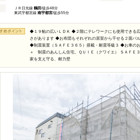
ＪＲ日光線
鶴田
/徒歩48分
東武宇都宮線
南宇都宮
/徒歩55分
◆１９帖の広いＬＤＫ ◆２階にテレワークにも使用できる
さがあります ◆お布団もそれぞれの居室から干せる２面バ
◆制震装置（ＳＡＦＥ３６５）搭載・耐震等級３ ◆お車の
＋ 制震のあんしん住宅。ＱＵＩＥ（クワイエ） ＳＡＦＥ
家を支え守る、耐力壁