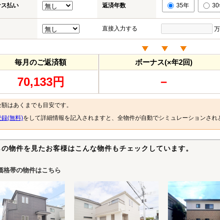
ナス払い
返済年数
35年
3
直接入力する
万
毎月のご返済額
ボーナス(×年2回)
70,133円
－
金額はあくまでも目安です。
録(無料)
をして詳細情報を記入されますと、全物件が自動でシミュレーションされ
らの物件を見たお客様はこんな物件もチェックしています。
価格帯の物件はこちら