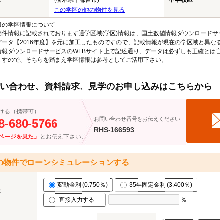
区
(栃木県宇都宮市)
中学校区
この学区の他の物件を見る
報の学区情報について
物件情報に記載されております通学区域(学区)情報は、国土数値情報ダウンロードサ
データ【2016年度】を元に加工したものですので、記載情報が現在の学区域と異な
情報ダウンロードサービスのWEBサイト上で記述通り、データは必ずしも正確とは言
ますので、そちらを踏まえ学区情報は参考としてご活用下さい。
い合わせ、資料請求、見学のお申し込みはこちらから
ける（携帯可）
お問い合わせ番号をお伝えください
8-680-5766
RHS-166593
ページを見た」
とお伝え下さい。
の物件でローンシミュレーションする
変動金利 (0.750％)
35年固定金利 (3.400％)
率
直接入力する
％