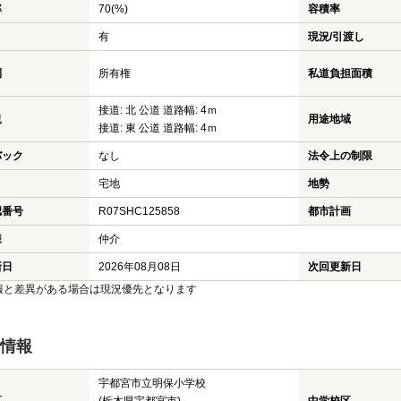
率
70(%)
容積率
有
現況/引渡し
利
所有権
私道負担面積
接道: 北 公道 道路幅: 4ｍ
況
用途地域
接道: 東 公道 道路幅: 4ｍ
バック
なし
法令上の制限
宅地
地勢
認番号
R07SHC125858
都市計画
様
仲介
新日
2026年08月08日
次回更新日
報と差異がある場合は現況優先となります
情報
宇都宮市立明保小学校