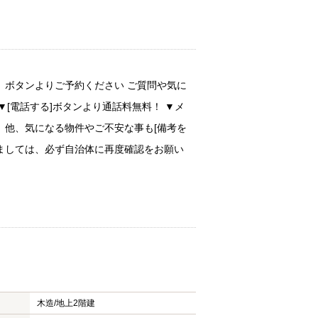
」ボタンよりご予約ください ご質問や気に
[電話する]ボタンより通話料無料！ ▼メ
 他、気になる物件やご不安な事も[備考を
きましては、必ず自治体に再度確認をお願い
木造/
地上2階建