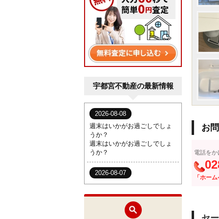
宇都宮不動産の最新情報
お問
電話をか
02
「ホーム
セー